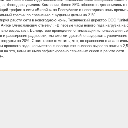
, а, благодаря усилиям Компании, более 85% абонентов дозвонились с 
бщий трафик в сети «Билайн» по Республике в новогоднюю ночь превыс
льный трафик по сравнению с будними днями на 21%.
ируя работу сети в новогоднюю ночь, Технический директор ООО “Unitel
 Антон Вячеславович отметил: «В первые часы нового года нагрузка на 
льно возрастает. Вследствие проведения оптимизации использования с
в и расширения радиосети, мы смогли достойно выдержать увеличение
 нагрузки на 20%. Стоит также отметить, что, по сравнению с аналогичн
м прошлого года, количество «новогодних» вызовов выросло почти в 2,5
я на это, нами не было зафиксировано серьезных сбоев в работе сети
».