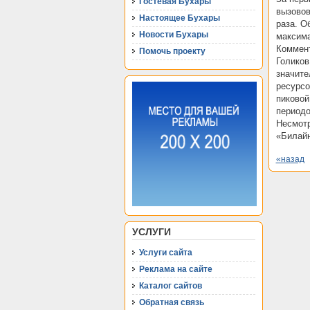
Гостевая Бухары
вызовов
Настоящее Бухары
раза. О
Новости Бухары
максима
Коммент
Помочь проекту
Голиков
значите
ресурсо
пиковой
периодо
Несмотр
«Билайн
«назад
УСЛУГИ
Услуги сайта
Реклама на сайте
Каталог сайтов
Обратная связь