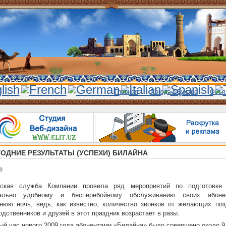
Главная
Погода в Бухаре
Объя
ОДНИЕ РЕЗУЛЬТАТЫ (УСПЕХИ) БИЛАЙНА
9
еская служба Компании провела ряд мероприятий по подготовке
ально удобному и бесперебойному обслуживанию своих абоне
нюю ночь, ведь, как известно, количество звонков от желающих поз
одственников и друзей в этот праздник возрастает в разы.
ый час нового 2009 года абонентами «Билайна» было совершено около 9