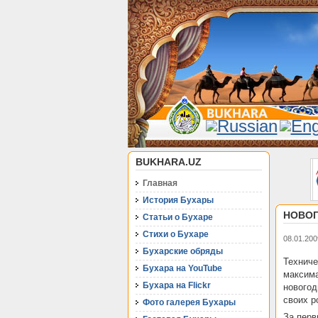
BUKHARA.UZ
Главная
История Бухары
НОВОГ
Статьи о Бухаре
Стихи о Бухаре
08.01.200
Бухарские обряды
Технич
Бухара на YouTube
максим
Бухара на Flickr
новогод
своих р
Фото галерея Бухары
За перв