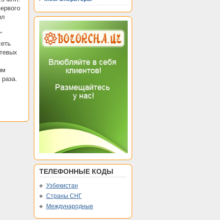
первого
ил
”
сеть
етевых
ым
 раза.
ТЕЛЕФОННЫЕ КОДЫ
Узбекистан
Страны СНГ
Международные