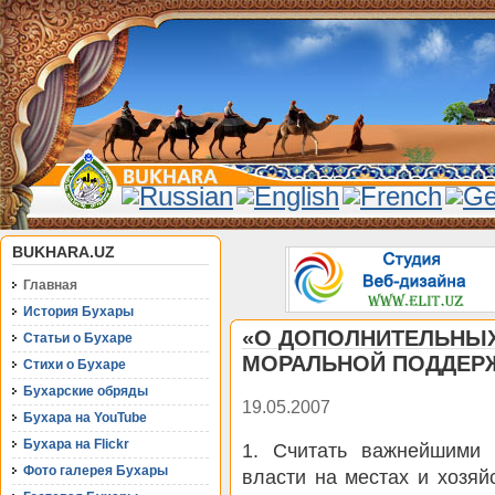
BUKHARA.UZ
Главная
История Бухары
«О ДОПОЛНИТЕЛЬНЫХ
Статьи о Бухаре
МОРАЛЬНОЙ ПОДДЕР
Стихи о Бухаре
Бухарские обряды
19.05.2007
Бухара на YouTube
Бухара на Flickr
1. Считать важнейшими 
Фото галерея Бухары
власти на местах и хозяй