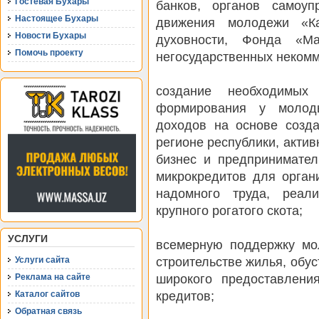
Гостевая Бухары
банков, органов самоуп
Настоящее Бухары
движения молодежи «Ка
Новости Бухары
духовности, Фонда «Ма
Помочь проекту
негосударственных некомм
создание необходимых
формирования у молоды
доходов на основе созд
регионе республики, акти
бизнес и предпринимате
микрокредитов для орган
надомного труда, реал
крупного рогатого скота;
УСЛУГИ
всемерную поддержку мо
строительстве жилья, обу
Услуги сайта
широкого предоставлени
Реклама на сайте
кредитов;
Каталог сайтов
Обратная связь