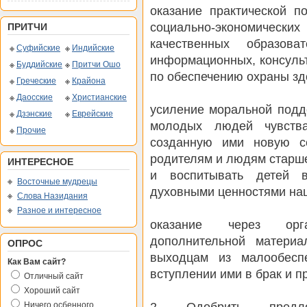
оказание практической 
социально-экономическ
ПРИТЧИ
качественных образова
Суфийские
Индийские
информационных, консульт
Буддийские
Притчи Ошо
по обеспечению охраны зд
Греческие
Крайона
Даосские
Христианские
усиление моральной подд
Дзэнские
Еврейские
молодых людей чувства
Прочие
созданную ими новую с
родителям и людям старше
ИНТЕРЕСНОЕ
и воспитывать детей в
Восточные мудрецы
духовными ценностями на
Слова Назидания
Разное и интересное
оказание через орг
дополнительной матери
ОПРОС
выходцам из малообесп
Как Вам сайт?
вступлении ими в брак и 
Отличный сайт
Хороший сайт
2. Одобрить предло
Ничего осбенного