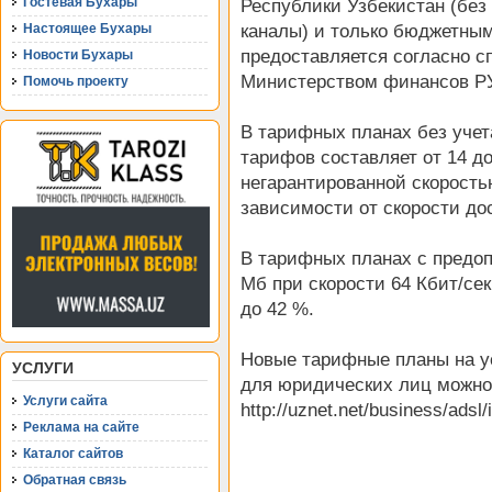
Гостевая Бухары
Республики Узбекистан (без
каналы) и только бюджетным
Настоящее Бухары
предоставляется согласно с
Новости Бухары
Министерством финансов РУ
Помочь проекту
В тарифных планах без учет
тарифов составляет от 14 до 
негарантированной скоростью
зависимости от скорости дос
В тарифных планах с предо
Мб при скорости 64 Кбит/сек
до 42 %.
Новые тарифные планы на ус
УСЛУГИ
для юридических лиц можно
Услуги сайта
http://uznet.net/business/adsl
Реклама на сайте
Каталог сайтов
Обратная связь