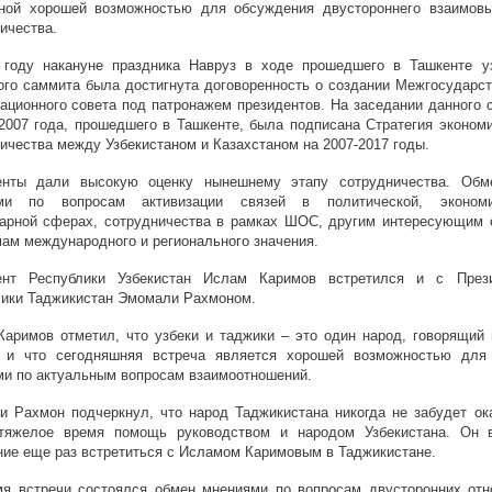
ной хорошей возможностью для обсуждения двустороннего взаимовы
ичества.
 году накануне праздника Навруз в ходе прошедшего в Ташкенте уз
ого саммита была достигнута договоренность о создании Межгосударст
ационного совета под патронажем президентов. На заседании данного 
2007 года, прошедшего в Ташкенте, была подписана Стратегия экономи
ичества между Узбекистаном и Казахстаном на 2007-2017 годы.
енты дали высокую оценку нынешнему этапу сотрудничества. Обм
ми по вопросам активизации связей в политической, экономи
тарной сферах, сотрудничества в рамках ШОС, другим интересующим 
ам международного и регионального значения.
ент Республики Узбекистан Ислам Каримов встретился и с През
ики Таджикистан Эмомали Рахмоном.
аримов отметил, что узбеки и таджики – это один народ, говорящий 
, и что сегодняшняя встреча является хорошей возможностью для
и по актуальным вопросам взаимоотношений.
 Рахмон подчеркнул, что народ Таджикистана никогда не забудет ок
тяжелое время помощь руководством и народом Узбекистана. Он 
ие еще раз встретиться с Исламом Каримовым в Таджикистане.
мя встречи состоялся обмен мнениями по вопросам двусторонних отн