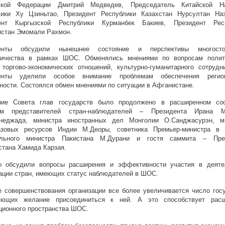
ской Федерации Дмитрий Медведев, Председатель Китайской Н
лики Ху Цзиньтао, Президент Республики Казахстан Нурсултан Наз
ент Кыргызской Республики Курманбек Бакиев, Президент Рес
истан Эмомали Рахмон.
енты обсудили нынешнее состояние и перспективы многостор
ничества в рамках ШОС. Обменялись мнениями по вопросам полит
 торгово-экономических отношений, культурно-гуманитарного сотрудни
енты уделили особое внимание проблемам обеспечения регио
ности. Состоялся обмен мнениями по ситуации в Афганистане.
ние Совета глав государств было продолжено в расширенном со
ем представителей стран-наблюдателей – Президента Ирана 
неджада, министра иностранных дел Монголии О.Санджасурэн, м
азовых ресурсов Индии М.Деоры, советника Премьер-министра в 
льного министра Пакистана М.Дурани и гостя саммита – Пре
тана Хамида Карзая.
ы обсудили вопросы расширения и эффективности участия в деяте
ации стран, имеющих статус наблюдателей в ШОС.
 совершенствования организации все более увеличивается число госу
яющих желание присоединиться к ней. А это способствует рас
ционного пространства ШОС.