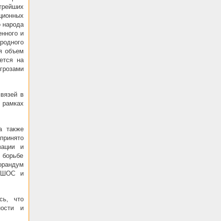
трейших
ционных
о народа
нного и
родного
я объем
ется на
грозами
вязей в
 рамках
а также
принято
зации и
 борьбе
орандум
м ШОС и
сь, что
ности и