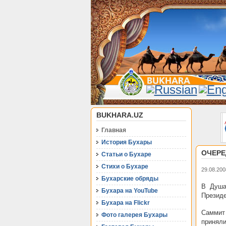
BUKHARA.UZ
Главная
История Бухары
ОЧЕРЕ
Статьи о Бухаре
Стихи о Бухаре
29.08.200
Бухарские обряды
В Душа
Бухара на YouTube
Президе
Бухара на Flickr
Саммит
Фото галерея Бухары
принял