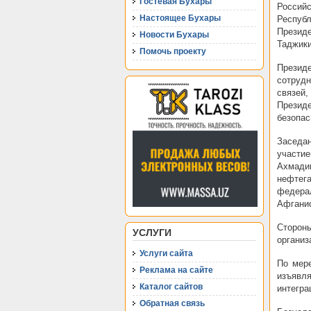
Гостевая Бухары
Россий
Настоящее Бухары
Респуб
Презид
Новости Бухары
Таджик
Помочь проекту
Презид
сотруд
связей,
Презид
безопас
Заседа
участи
Ахмади
нефтег
федера
Афганис
Сторон
УСЛУГИ
организ
Услуги сайта
По мере
Реклама на сайте
изъявл
Каталог сайтов
интегра
Обратная связь