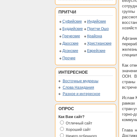
Безусло
сотрудн
группы
ПРИТЧИ
рассмо
Суфийские
Индийские
восстан
хозяйст
Буддийские
Притчи Ошо
Греческие
Крайона
Афганис
Даосские
Христианские
перера
железн
Дзэнские
Еврейские
специал
Прочие
Как отм
значен
ИНТЕРЕСНОЕ
ООН. В
Восточные мудрецы
страны
встреч
Слова Назидания
Разное и интересное
Ислам К
рамках
ОПРОС
стран-у
горно-
Как Вам сайт?
коммуни
Отличный сайт
Хороший сайт
Глава н
Достиж
Ничего осбенного