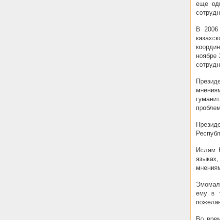
еще од
сотрудн
В 2006
казахск
координ
ноябре 
сотрудн
Презид
мнения
гумани
проблем
Презид
Республ
Ислам К
языках
мнениям
Эмомали
ему в 
пожелан
Во вре