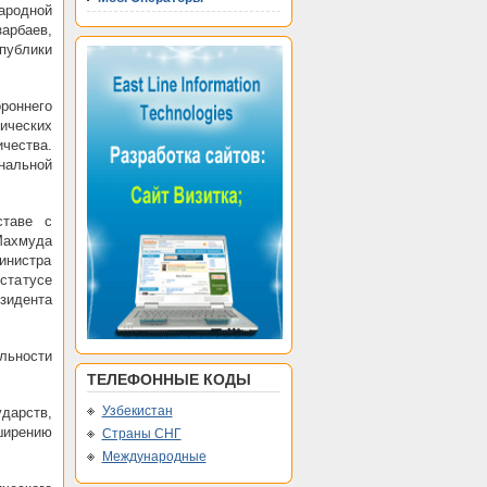
ародной
арбаев,
публики
оннего
ических
чества.
нальной
ставе с
Махмуда
инистра
статусе
зидента
льности
ТЕЛЕФОННЫЕ КОДЫ
Узбекистан
дарств,
ширению
Страны СНГ
Международные