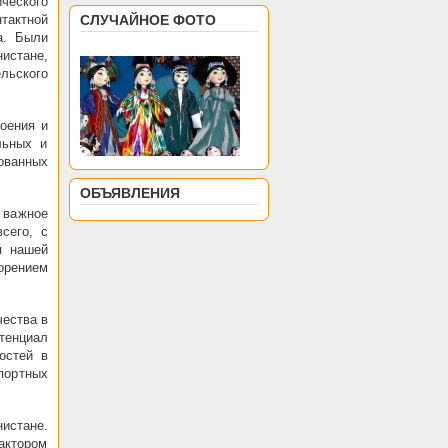
ического
тактной
СЛУЧАЙНОЕ ФОТО
а. Были
истане,
льского
оения и
льных и
ованных
ОБЪЯВЛЕНИЯ
е важное
сего, с
я нашей
орением
чества в
тенциал
остей в
портных
истане.
актором