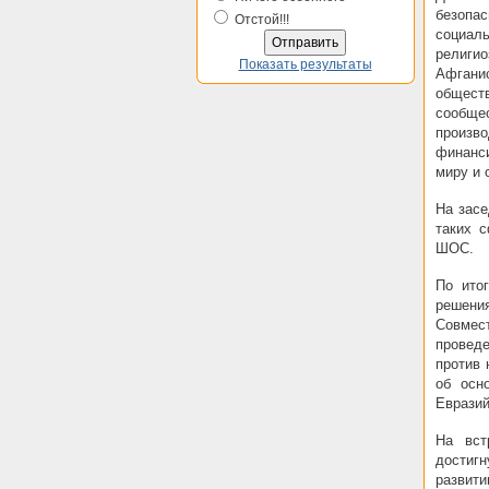
безопа
Отстой!!!
социал
религио
Показать результаты
Афганис
обществ
сообщес
произв
финанс
миру и 
На засе
таких с
ШОС.
По ито
решени
Совмес
провед
против 
об осн
Евразий
На вст
достиг
развити