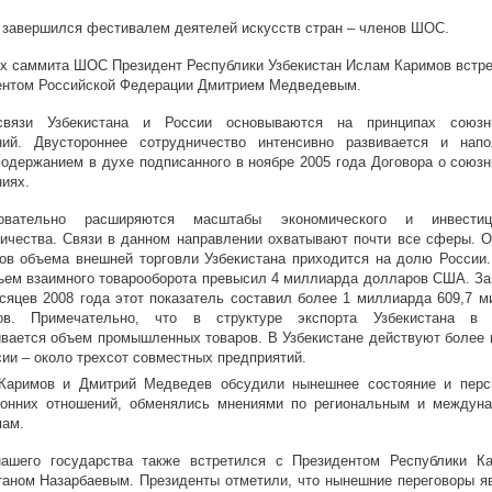
завершился фестивалем деятелей искусств стран – членов ШОС.
х саммита ШОС Президент Республики Узбекистан Ислам Каримов встре
ентом Российской Федерации Дмитрием Медведевым.
связи Узбекистана и России основываются на принципах союзн
ний. Двустороннее сотрудничество интенсивно развивается и напо
одержанием в духе подписанного в ноябре 2005 года Договора о союзн
иях.
овательно расширяются масштабы экономического и инвестиц
ичества. Связи в данном направлении охватывают почти все сферы. О
ов объема внешней торговли Узбекистана приходится на долю России.
ъем взаимного товарооборота превысил 4 миллиарда долларов США. За
сяцев 2008 года этот показатель составил более 1 миллиарда 609,7 м
ов. Примечательно, что в структуре экспорта Узбекистана в
вается объем промышленных товаров. В Узбекистане действуют более п
сии – около трехсот совместных предприятий.
Каримов и Дмитрий Медведев обсудили нынешнее состояние и перс
ронних отношений, обменялись мнениями по региональным и междун
мам.
нашего государства также встретился с Президентом Республики Ка
аном Назарбаевым. Президенты отметили, что нынешние переговоры я