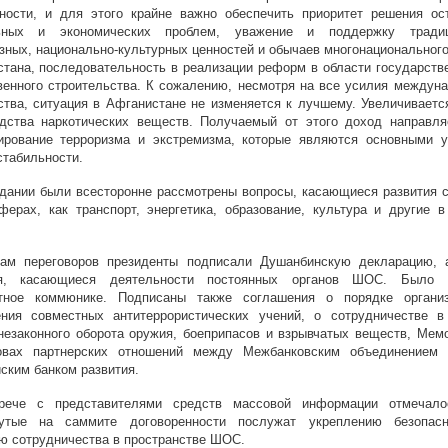
сности, и для этого крайне важно обеспечить приоритет решения ос
ьных и экономических проблем, уважение и поддержку тради
зных, национально-культурных ценностей и обычаев многонациональног
тана, последовательность в реализации реформ в области государстве
енного строительства. К сожалению, несмотря на все усилия междуна
тва, ситуация в Афганистане не изменяется к лучшему. Увеличиваетс
одства наркотических веществ. Получаемый от этого доход направля
ирование терроризма и экстремизма, которые являются основными у
стабильности.
дании были всесторонне рассмотрены вопросы, касающиеся развития с
ферах, как транспорт, энергетика, образование, культура и другие в
гам переговоров президенты подписали Душанбинскую декларацию, 
я, касающиеся деятельности постоянных органов ШОС. Было 
тное коммюнике. Подписаны также соглашения о порядке органи
ения совместных антитеррористических учений, о сотрудничестве в
незаконного оборота оружия, боеприпасов и взрывчатых веществ, Мем
овах партнерских отношений между Межбанковским объединение
ским банком развития.
рече с представителями средств массовой информации отмечало
нутые на саммите договоренности послужат укреплению безопас
ю сотрудничества в пространстве ШОС.