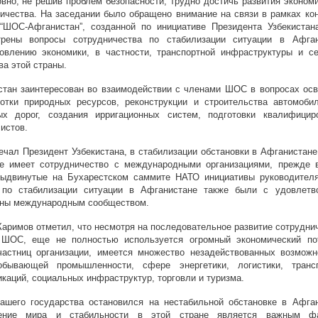
вно, не решив проблем безопасности, трудно достичь развития эконом
ичества. На заседании было обращено внимание на связи в рамках кон
 “ШОС-Афганистан”, созданной по инициативе Президента Узбекистан
трены вопросы сотрудничества по стабилизации ситуации в Афган
овлению экономики, в частности, транспортной инфраструктуры и се
ва этой страны.
тан заинтересован во взаимодействии с членами ШОС в вопросах осв
ботки природных ресурсов, реконструкции и строительства автомоби
ых дорог, создания ирригационных систем, подготовки квалифицир
истов.
ечал Президент Узбекистана, в стабилизации обстановки в Афганистан
ие имеет сотрудничество с международными организациями, прежде в
ыдвинутые на Бухарестском саммите НАТО инициативы руководител
 по стабилизации ситуации в Афганистане также были с удовлетв
ены международным сообществом.
аримов отметил, что несмотря на последовательное развитие сотрудни
 ШОС, еще не полностью используется огромный экономический по
частниц организации, имеется множество незадействованных возможн
добывающей промышленности, сфере энергетики, логистики, транс
каций, социальных инфраструктур, торговли и туризма.
ашего государства остановился на нестабильной обстановке в Афган
ение мира и стабильности в этой стране является важным ф