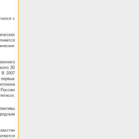
тился с
ических
лняется
ических
ионного
коло 30
 В 2007
 первые
иллиона
 Россию
ятисот,
пективы
ародным
захстан
вляются