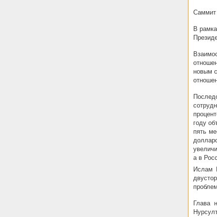
Саммит 
В рамка
Презид
Взаимо
отноше
новым с
отношен
Послед
сотрудн
процент
году об
пять ме
доллар
увеличи
а в Рос
Ислам 
двусто
пробле
Глава 
Нурсулт