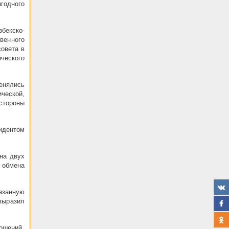
годного
бекско-
венного
совета в
ческого
енялись
ческой,
стороны
идентом
на двух
 обмена
азанную
выразил
ошений,