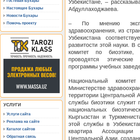
Узбекистане, – рассказыв
Гостевая Бухары
Абдуллаходжаева.
Настоящее Бухары
Новости Бухары
– По мнению экспер
Помочь проекту
здравоохранения, из стра
Узбекистана соответств
развитости этой науки. В
комитет по биоэтике, 
проводятся этические 
программы учебных заведе
Национальный комитет
Министерстве здравоохран
территории Центральной 
службы биоэтики служит 
УСЛУГИ
национальных биоэтичес
Услуги сайта
Кыргызстан и Туркменист
Реклама на сайте
этой службы в Узбекиста
Каталог сайтов
квартира Ассоциации 
Обратная связь
Центральной Азии, создан