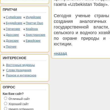
газета «Uzbekistan Today».
ПРИТЧИ
Сегодня ученые страны
Суфийские
Индийские
создания аналогичных
Буддийские
Притчи Ошо
государственной власт
Греческие
Крайона
сельского и водного хозя
Даосские
Христианские
по охране природы и о
Дзэнские
Еврейские
юстиции.
Прочие
«назад
ИНТЕРЕСНОЕ
Восточные мудрецы
Слова Назидания
Разное и интересное
ОПРОС
Как Вам сайт?
Отличный сайт
Хороший сайт
Ничего осбенного