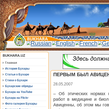
BUKHARA.UZ
Главная
История Бухары
ПЕРВЫМ БЫЛ АВИЦЕ
Статьи о Бухаре
Стихи о Бухаре
28.05.2007
Бухарские обряды
Бухара на YouTube
– Об этических нормах 
Бухара на Flickr
работ в медицине и биол
Фото галерея Бухары
Авиценны, об этом мы гов