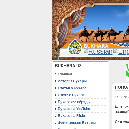
BUKHARA.UZ
Главная
История Бухары
ПОПОЛ
Статьи о Бухаре
Стихи о Бухаре
18.11.200
Бухарские обряды
Для тех
Бухара на YouTube
проведё
Бухара на Flickr
Для уча
Фото галерея Бухары