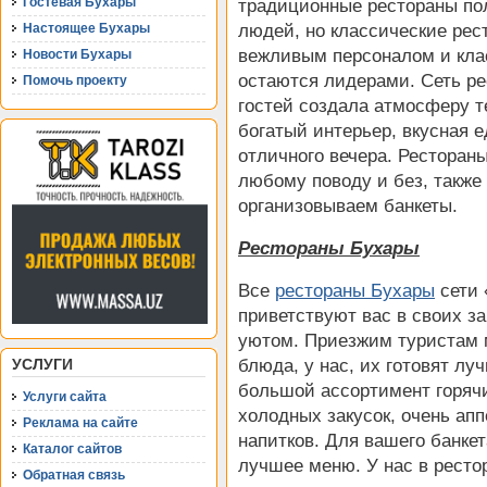
Гостевая Бухары
традиционные рестораны по
людей, но классические рес
Настоящее Бухары
вежливым персоналом и кла
Новости Бухары
остаются лидерами. Сеть ре
Помочь проекту
гостей создала атмосферу т
богатый интерьер, вкусная 
отличного вечера. Ресторан
любому поводу и без, также
организовываем банкеты.
Рестораны Бухары
Все
рестораны Бухары
сети 
приветствуют вас в своих з
уютом. Приезжим туристам
блюда, у нас, их готовят лу
УСЛУГИ
большой ассортимент горяч
Услуги сайта
холодных закусок, очень ап
Реклама на сайте
напитков. Для вашего банке
Каталог сайтов
лучшее меню. У нас в ресто
Обратная связь