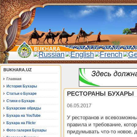
BUKHARA.UZ
Главная
История Бухары
РЕСТОРАНЫ БУХАРЫ
Статьи о Бухаре
Стихи о Бухаре
06.05.2017
Бухарские обряды
Бухара на YouTube
У ресторанов и всевозможны
Бухара на Flickr
правила и требование, котор
Фото галерея Бухары
придумывать что-то новое, 