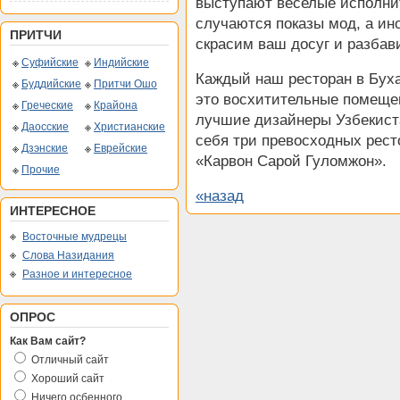
выступают веселые исполнит
случаются показы мод, а ин
ПРИТЧИ
скрасим ваш досуг и разбав
Суфийские
Индийские
Каждый наш ресторан в Буха
Буддийские
Притчи Ошо
это восхитительные помеще
Греческие
Крайона
лучшие дизайнеры Узбекиста
Даосские
Христианские
себя три превосходных рест
Дзэнские
Еврейские
«Карвон Сарой Гуломжон».
Прочие
«назад
ИНТЕРЕСНОЕ
Восточные мудрецы
Слова Назидания
Разное и интересное
ОПРОС
Как Вам сайт?
Отличный сайт
Хороший сайт
Ничего осбенного