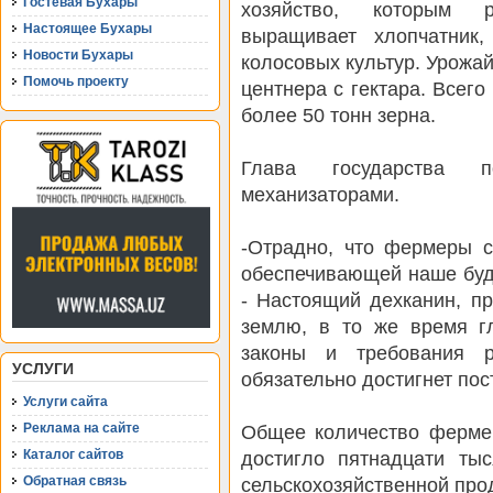
Гостевая Бухары
хозяйство, которым р
Настоящее Бухары
выращивает хлопчатник
Новости Бухары
колосовых культур. Урожай
Помочь проекту
центнера с гектара. Всег
более 50 тонн зерна.
Глава государства 
механизаторами.
-Отрадно, что фермеры с
обеспечивающей наше буду
- Настоящий дехканин, п
землю, в то же время гл
законы и требования р
УСЛУГИ
обязательно достигнет по
Услуги сайта
Общее количество фермер
Реклама на сайте
достигло пятнадцати тыс
Каталог сайтов
сельскохозяйственной пр
Обратная связь