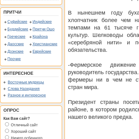
В нынешнем году буха
ПРИТЧИ
хлопчатник более чем н
Суфийские
Индийские
темпами на 61 тысяче г
Буддийские
Притчи Ошо
культур. Шелководы обла
Греческие
Крайона
«серебряной нити» и п
Даосские
Христианские
обязательства.
Дзэнские
Еврейские
Прочие
-Фермерское движени
руководитель государства.
ИНТЕРЕСНОЕ
фермеры ни в чем не ст
Восточные мудрецы
стран мира.
Слова Назидания
Разное и интересное
Президент страны посе
районе, в котором родилс
ОПРОС
нашего великого предка.
Как Вам сайт?
Отличный сайт
Хороший сайт
Ничего осбенного