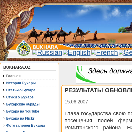
BUKHARA.UZ
Главная
История Бухары
РЕЗУЛЬТАТЫ ОБНОВЛ
Статьи о Бухаре
Стихи о Бухаре
15.06.2007
Бухарские обряды
Бухара на YouTube
Глава государства свою п
Бухара на Flickr
посещения полей ферме
Фото галерея Бухары
Ромитанского района. 