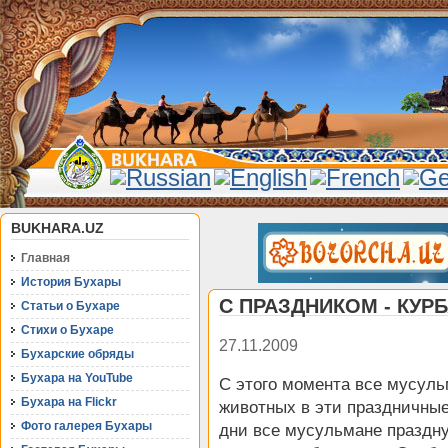
BUKHARA.UZ
Главная
История Бухары
С ПРАЗДНИКОМ - КУР
Статьи о Бухаре
Стихи о Бухаре
27.11.2009
Бухарские обряды
Бухара на YouTube
С этого момента все мусуль
Бухара на Flickr
животных в эти праздничные
Фото галерея Бухары
дни все мусульмане праздну