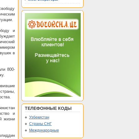
свободу
ическим
туации.
ободу и
обуждает
ический
имером
вушек в
ли 800-
ку.
явившие
страны,
рства.
екистан
ТЕЛЕФОННЫЕ КОДЫ
рство и
Узбекистан
й жизни
Страны СНГ
Международные
олиддин