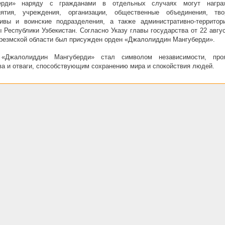
ерди» наряду с гражданами в отдельных случаях могут награ
иятия, учреждения, организации, общественные объединения, тво
тивы и воинские подразделения, а также административно-территор
 Республики Узбекистан. Согласно Указу главы государства от 22 авгу
резмской области был присужден орден «Джалолиддин Мангуберди».
«Джалолиддин Мангуберди» стал символом независимости, про
а и отваги, способствующим сохранению мира и спокойствия людей.