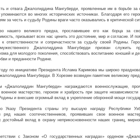
ть и отвага Джалолиддина Мангуберди, проявленные им в борьбе за 
 упоминаются во многих исторических источниках. Благодаря его геро
ям за честь и судьбу Родины враги часто оказывались в критической си
во нашего великого предка, прославившее его как борца за св
имость, призывает всех нас ценить это достояние, мир и согласие. И п
 к ответственности и сопричастности за судьбу своей Родины. Геро
мужественного Джалолиддина Мангуберди призван служить пр
изма для молодого поколения, способствовать воспитанию юношей и де
бви и преданности Родине.
году по инициативе Президента Ислама Каримова мы широко празднова
жалолиддина Мангуберди. В Хорезме возведен памятник великому пред
м «Джалолиддин Мангуберди» награждаются военнослужащие, про
военное мастерство, героизм и храбрость при защите независимости 
Родины и внесшие огромный вклад в укрепление оборонной мощи госуда
но Указу Президента страны эту высшую награду Республики Узб
л ряд наших соотечественников, проявивших свое военное масте
 достойный вклад в охрану неприкосновенности наших границ, мирно
ветствии с Законом «О государственных наградах» орденом «Джал