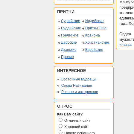
Мангуб
предпр
ПРИТЧИ
коллек
единицы
Суфийские
Индийские
года Хо
Буддийские
Притчи Ошо
Орден 
Греческие
Крайона
мужеств
Даосские
Христианские
«назад
Дзэнские
Еврейские
Прочие
ИНТЕРЕСНОЕ
Восточные мудрецы
Слова Назидания
Разное и интересное
ОПРОС
Как Вам сайт?
Отличный сайт
Хороший сайт
Ничего осбенного