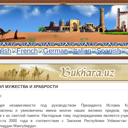
Главная
Погода в Бухаре
Объя
Л МУЖЕСТВА И ХРАБРОСТИ
9
аря независимости под руководством Президента Ислама Ка
новлены и увековечены имена многих наших великих предков, пр
е к их светлой памяти. Наглядным тому подтверждением является учр
уста 2000 года в соответствии с Законом Республики Узбекистан
лиддин Мангуберди».