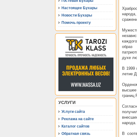
Гостевая Бухары
Настоящее Бухары
Храброс
народа,
Новости Бухары
сражени
Помочь проекту
Мужест
независ
каждого
образ 
патриот
духе лю
В 1999 
летие Д
Ордено
высшее 
границ 
УСЛУГИ
Соглас
Услуги сайта
получи
внесших
Реклама на сайте
народа.
Каталог сайтов
В соот
Обратная связь