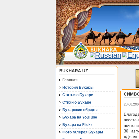
BUKHARA.UZ
Главная
История Бухары
СИМВО
Статьи о Бухаре
Стихи о Бухаре
28.08.200
Бухарские обряды
Благод
Бухара на YouTube
восста
Бухара на Flickr
почтени
30 авг
Фото галерея Бухары
«Джало