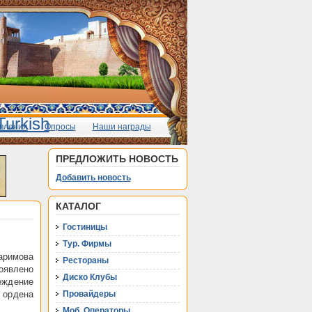
вления
Опросы
Наши награды
ПРЕДЛОЖИТЬ НОВОСТЬ
Добавить новость
КАТАЛОГ
Гостиницы
Тур. Фирмы
римова
Рестораны
оявлено
Диско Клубы
еждение
 ордена
Провайдеры
Моб. Операторы