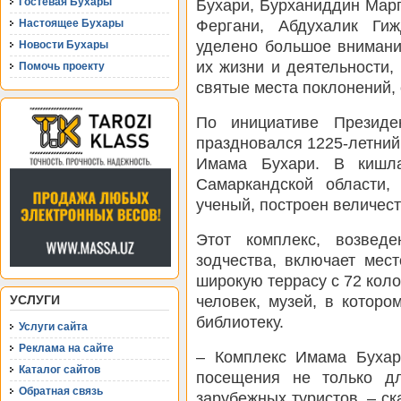
Бухари, Бурханиддин Мар
Гостевая Бухары
Фергани, Абдухалик Ги
Настоящее Бухары
уделено большое внимани
Новости Бухары
их жизни и деятельности,
Помочь проекту
святые места поклонений,
По инициативе Президе
праздновался 1225-летний
Имама Бухари. В кишла
Самаркандской области,
ученый, построен величес
Этот комплекс, возвед
зодчества, включает мес
широкую террасу с 72 коло
человек, музей, в которо
УСЛУГИ
библиотеку.
Услуги сайта
Реклама на сайте
– Комплекс Имама Бухар
Каталог сайтов
посещения не только дл
Обратная связь
зарубежных туристов, – с