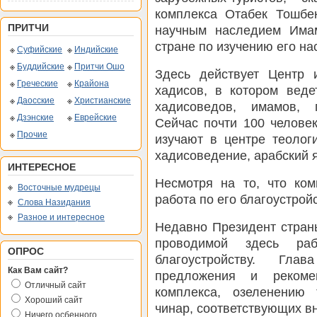
комплекса Отабек Тошбек
ПРИТЧИ
научным наследием Имам
стране по изучению его на
Суфийские
Индийские
Буддийские
Притчи Ошо
Здесь действует Центр
Греческие
Крайона
хадисов, в котором веде
Даосские
Христианские
хадисоведов, имамов, 
Дзэнские
Еврейские
Сейчас почти 100 челове
Прочие
изучают в центре теолог
хадисоведение, арабский 
ИНТЕРЕСНОЕ
Несмотря на то, что ком
Восточные мудрецы
работа по его благоустрой
Слова Назидания
Разное и интересное
Недавно Президент стран
проводимой здесь ра
ОПРОС
благоустройству. Гла
Как Вам сайт?
предложения и рекоме
Отличный сайт
комплекса, озеленению 
Хороший сайт
чинар, соответствующих в
Ничего осбенного