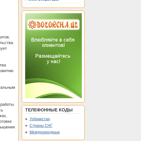
итов,
льства.
вует
тва
азвитию
уальным
 работы
ТЕЛЕФОННЫЕ КОДЫ
сь
ках,
Узбекистан
отовке
Страны СНГ
вышения
Международные