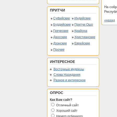
На собр
ПРИТЧИ
Республ
Суфийские
Индийские
«назад
Буддийские
Притчи Ошо
Греческие
Крайона
Даосские
Христианские
Дзэнские
Еврейские
Прочие
ИНТЕРЕСНОЕ
Восточные мудрецы
Слова Назидания
Разное и интересное
ОПРОС
Как Вам сайт?
Отличный сайт
Хороший сайт
Ничего осбенного