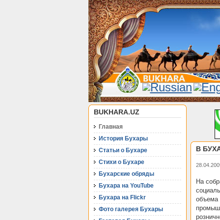
BUKHARA.UZ
Главная
История Бухары
В БУХ
Статьи о Бухаре
Стихи о Бухаре
28.04.200
Бухарские обряды
На собр
Бухара на YouTube
социаль
Бухара на Flickr
объема 
промышл
Фото галерея Бухары
розничн