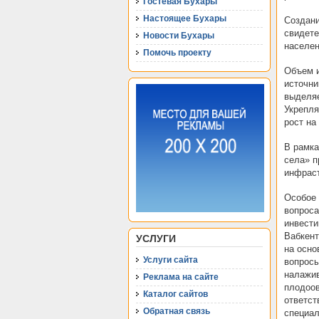
Гостевая Бухары
Настоящее Бухары
Создани
свидете
Новости Бухары
населен
Помочь проекту
Объем и
источни
выделяе
Укрепля
рост на
В рамка
села» п
инфраст
Особое
вопроса
инвести
Вабкент
УСЛУГИ
на осно
Услуги сайта
вопросы
налажив
Реклама на сайте
плодоов
Каталог сайтов
ответст
Обратная связь
специал