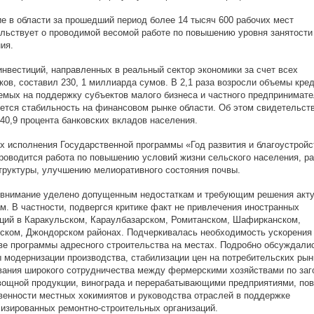
е в области за прошедший период более 14 тысяч 600 рабочих мест
льствует о проводимой весомой работе по повышению уровня занятости
ия.
нвестиций, направленных в реальный сектор экономики за счет всех
ков, составил 230, 1 миллиарда сумов. В 2,1 раза возросли объемы кред
мых на поддержку субъектов малого бизнеса и частного предпринимате
ется стабильность на финансовом рынке области. Об этом свидетельст
 40,9 процента банковских вкладов населения.
х исполнения Государственной программы «Год развития и благоустройс
роводится работа по повышению условий жизни сельского населения, р
руктуры, улучшению мелиоративного состояния почвы.
 внимание уделено допущенным недостаткам и требующим решения акт
м. В частности, подвергся критике факт не привлечения иностранных
ций в Каракульском, Караулбазарском, Ромитанском, Шафирканском,
ском, Джондорском районах. Подчеркивалась необходимость ускорения
ве программы адресного строительства на местах. Подробно обсуждали
 модернизации производства, стабилизации цен на потребительских рын
ания широкого сотрудничества между фермерскими хозяйствами по заг
ощной продукции, винограда и перерабатывающими предприятиями, по
венности местных хокимиятов и руководства отраслей в поддержке
изированных ремонтно-строительных организаций.