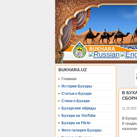
BUKHARA.UZ
Главная
История Бухары
В БУХ
Статьи о Бухаре
СБОРН
Стихи о Бухаре
Бухарские обряды
11.10.201
Бухара на YouTube
В Бухар
Бухара на Flickr
II-трад
назначе
Фото галерея Бухары