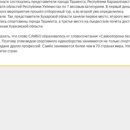
онате состязались представители города Ташкента, Республики Каракалпакст
ати областей Республики Узбекистан по 7 весовым категориям. В первый день
ного мероприятия прошёл отборочный тур, а во второй уже определились
ли. Так, представители Бухарской области заняли первое место, второго мес
лись спортсмены города Ташкента, а третье место на пьедестале почёта дос
енам Хорезмской области.
казать, что слово САМБО образовалось от словосочетания «Самооборона бе
. Поэтому этим видом спортивного единоборства занимаются не только спор
аждане других профессий. Самбо занимаются более чем в 70 странах мира. Уз
этих стран.