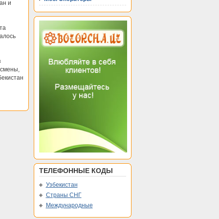
ан и
та
талось
з
тсмены,
бекистан
ТЕЛЕФОННЫЕ КОДЫ
Узбекистан
Страны СНГ
Международные