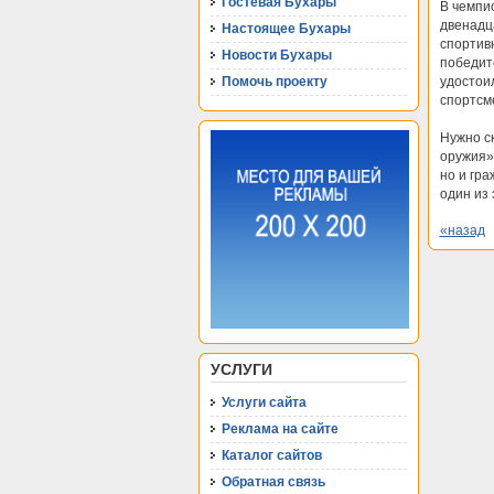
Гостевая Бухары
В чемпи
двенадц
Настоящее Бухары
спортив
Новости Бухары
победите
удостои
Помочь проекту
спортсм
Нужно с
оружия»
но и гр
один из 
«назад
УСЛУГИ
Услуги сайта
Реклама на сайте
Каталог сайтов
Обратная связь