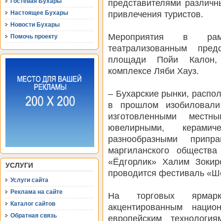
представителями различн
Гостевая Бухары
привлечения туристов.
Настоящее Бухары
Новости Бухары
Мероприятия в рамк
Помочь проекту
театрализованным пред
площади Пойи Калон, 
комплексе Ляби Хауз.
– Бухарские рынки, распо
в прошлом изобиловали
изготовленными местн
ювелирными, керами
разнообразными припр
маргиланского общества
«Ёдгорлик» Халим Зокир
УСЛУГИ
проводится фестиваль «Ш
Услуги сайта
Реклама на сайте
На торговых ярмар
Каталог сайтов
акцентированным нацио
Обратная связь
европейским технологи