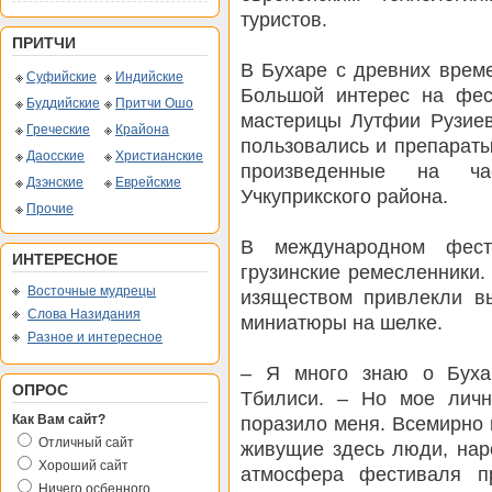
туристов.
ПРИТЧИ
В Бухаре с древних врем
Суфийские
Индийские
Большой интерес на фес
Буддийские
Притчи Ошо
мастерицы Лутфии Рузиев
Греческие
Крайона
пользовались и препараты
Даосские
Христианские
произведенные на ча
Дзэнские
Еврейские
Учкуприкского района.
Прочие
В международном фест
ИНТЕРЕСНОЕ
грузинские ремесленники.
Восточные мудрецы
изяществом привлекли в
Слова Назидания
миниатюры на шелке.
Разное и интересное
– Я много знаю о Бухар
ОПРОС
Тбилиси. – Но мое личн
поразило меня. Всемирно 
Как Вам сайт?
Отличный сайт
живущие здесь люди, нар
Хороший сайт
атмосфера фестиваля п
Ничего осбенного