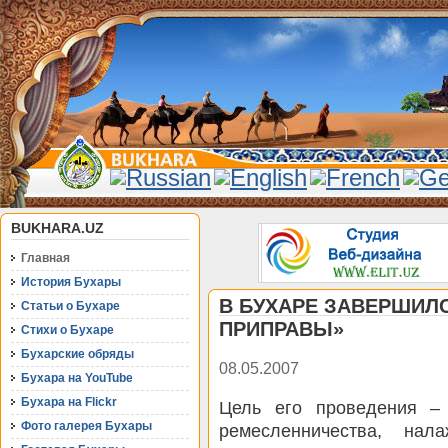
BUKHARA.UZ
Главная
История Бухары
В БУХАРЕ ЗАВЕРШИЛ
Статьи о Бухаре
ПРИПРАВЫ»
Стихи о Бухаре
Бухарские обряды
08.05.2007
Бухара на YouTube
Бухара на Flickr
Цель его проведения – 
Фото галерея Бухары
ремесленничества, на