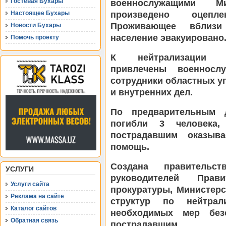
военнослужащими М
Гостевая Бухары
произведено оцепл
Настоящее Бухары
Проживающее вблизи
Новости Бухары
население эвакуировано
Помочь проекту
К нейтрализации ч
привлечены военносл
сотрудники областных у
и внутренних дел.
По предварительным 
погибли 3 человека,
пострадавшим оказыва
помощь.
Создана правительс
УСЛУГИ
руководителей Прав
Услуги сайта
прокуратуры, Министер
Реклама на сайте
структур по нейтрал
Каталог сайтов
необходимых мер без
Обратная связь
пострадавшим.