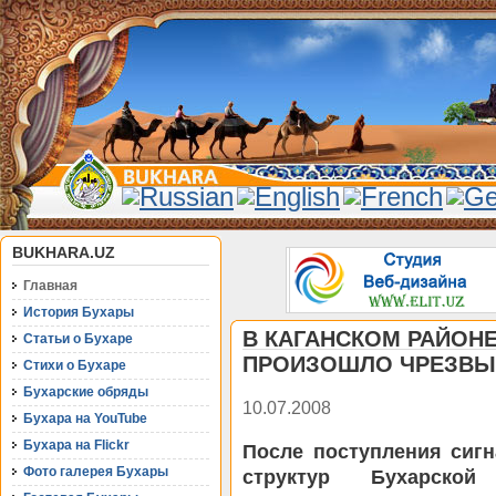
BUKHARA.UZ
Главная
История Бухары
В КАГАНСКОМ РАЙОН
Статьи о Бухаре
ПРОИЗОШЛО ЧРЕЗВЫ
Стихи о Бухаре
Бухарские обряды
10.07.2008
Бухара на YouTube
Бухара на Flickr
После поступления сиг
Фото галерея Бухары
структур Бухарск