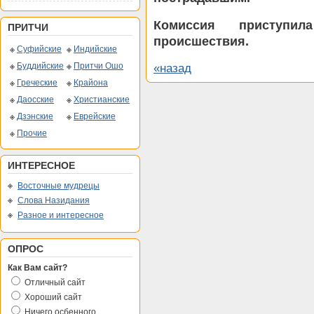
Комиссия приступи
ПРИТЧИ
происшествия.
Суфийские
Индийские
Буддийские
Притчи Ошо
«назад
Греческие
Крайона
Даосские
Христианские
Дзэнские
Еврейские
Прочие
ИНТЕРЕСНОЕ
Восточные мудрецы
Слова Назидания
Разное и интересное
ОПРОС
Как Вам сайт?
Отличный сайт
Хороший сайт
Ничего осбенного