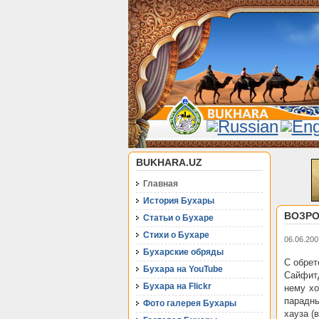
BUKHARA.UZ
Главная
История Бухары
ВОЗРО
Статьи о Бухаре
Стихи о Бухаре
06.06.200
Бухарские обряды
С обрет
Бухара на YouTube
Сайфит
Бухара на Flickr
нему хо
парадны
Фото галерея Бухары
хауза (