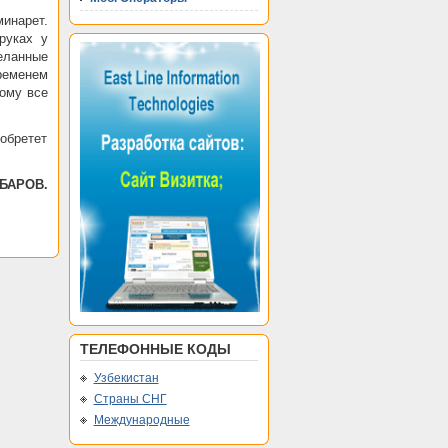
инарет.
руках у
еланные
ременем
тому все
обретет
КБАРОВ.
ТЕЛЕФОННЫЕ КОДЫ
Узбекистан
Страны СНГ
Международные