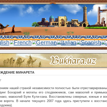
Главная
Погода в Бухаре
Объя
ЖДЕНИЕ МИНАРЕТА
7
ением нашей страной независимости полностью были отреставрированы
динг Бохарзий и могилы его сподвижников, сам мавзолей и примык
нако, мавзолей Буян Кули-хана. Восстановлены северные, южные и во
е ворота. В начале текущего 2007 года здесь приступили к восстан
водоема).