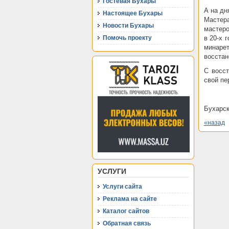
Гостевая Бухары
А на дн
Настоящее Бухары
Мастера
Новости Бухары
мастеро
Помочь проекту
в 20-х 
минарет
восстан
С восс
свой пе
Бухарск
«назад
УСЛУГИ
Услуги сайта
Реклама на сайте
Каталог сайтов
Обратная связь