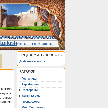
вления
Опросы
Наши награды
ПРЕДЛОЖИТЬ НОВОСТЬ
Добавить новость
КАТАЛОГ
Гостиницы
Тур. Фирмы
 могила
Рестораны
ающие к
Диско Клубы
сточные
овлению
Провайдеры
Моб. Операторы