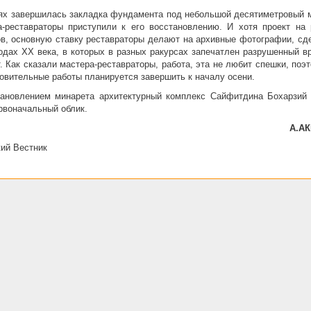
ях завершилась закладка фундамента под небольшой десятиметровый м
-реставраторы приступили к его восстановлению. И хотя проект на 
в, основную ставку реставраторы делают на архивные фотографии, сд
годах
XX
века, в которых в разных ракурсах запечатлен разрушенный в
. Как сказали мастера-реставраторы, работа, эта не любит спешки, поэ
овительные работы планируется завершить к началу осени.
тановлением минарета архитектурный комплекс Сайфитдина Бохарзий 
рвоначальный облик.
А.А
ий Вестник