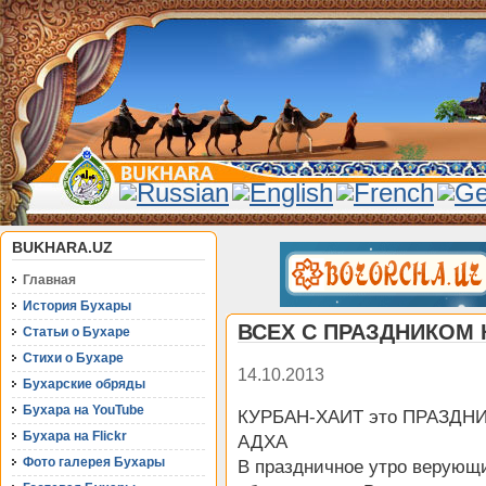
BUKHARA.UZ
Главная
История Бухары
ВСЕХ С ПРАЗДНИКОМ К
Статьи о Бухаре
Стихи о Бухаре
14.10.2013
Бухарские обряды
Бухара на YouTube
КУРБАН-ХАИТ это ПРАЗД
Бухара на Flickr
АДХА
Фото галерея Бухары
В праздничное утро верующ