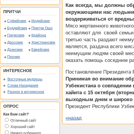
Как всегда, мы должны об
окружающими нас людьми, 
ПРИТЧИ
воздерживаться от вредны
Суфийские
Индийские
Мясо жертвенного животного 
Буддийские
Притчи Ошо
оставляют для своей семьи,
Греческие
Крайона
третью часть раздают неим
Даосские
Христианские
является, раздача всего мя
Дзэнские
Еврейские
неимущим людям своей местн
Прочие
оказать помощь соседним р
ИНТЕРЕСНОЕ
Постановление Президента 
Принимая во внимание об
Восточные мудрецы
Узбекистана о совпадении 
Слова Назидания
хайита с 15 октября (вторн
Разное и интересное
выходным днем и широко о
Президент Республики Узбе
ОПРОС
Как Вам сайт?
«назад
Отличный сайт
Хороший сайт
Ничего осбенного