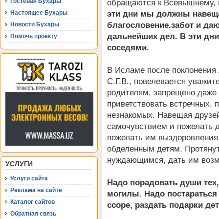
Гостевая Бухары
обращаются к Всевышнему, 
эти дни мы должны навеща
Настоящее Бухары
благословение.забот и даю
Новости Бухары
дальнейших дел. В эти дн
Помочь проекту
соседями.
В Исламе после поклонения 
С.Г.В., повелевается уважит
родителям, запрещено даже
приветствовать встречных, 
незнакомых. Навещая друзей
самочувствием и пожелать д
пожелать им выздоровления.
обделенным детям. Протяну
нуждающимся, дать им возм
УСЛУГИ
Услуги сайта
Надо порадовать души тех, 
Реклама на сайте
могилы. Надо постараться
Каталог сайтов
ссоре, раздать подарки де
Обратная связь