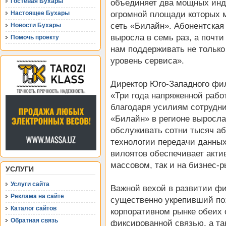
Гостевая Бухары
объединяет два мощных инду
огромной площади которых м
Настоящее Бухары
сеть «Билайн». Абонентская
Новости Бухары
выросла в семь раз, а почти
Помочь проекту
нам поддерживать не только 
уровень сервиса».
Директор Юго-Западного фил
«Три года напряженной рабо
благодаря усилиям сотрудн
«Билайн» в регионе выросла
обслуживать сотни тысяч аб
технологии передачи данны
вилоятов обеспечивает акти
массовом, так и на бизнес-
УСЛУГИ
Услуги сайта
Важной вехой в развитии фил
Реклама на сайте
существенно укрепивший по
Каталог сайтов
корпоративном рынке обеих 
Обратная связь
фиксированной связью, а т