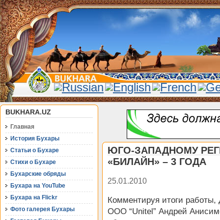
BUKHARA.UZ
Главная
История Бухары
ЮГО-ЗАПАДНОМУ РЕ
Статьи о Бухаре
«БИЛАЙН» – 3 ГОДА
Стихи о Бухаре
Бухарские обряды
25.01.2010
Бухара на YouTube
Бухара на Flickr
Комментируя итоги работы, 
Фото галерея Бухары
ООО “Unitel” Андрей Аниси