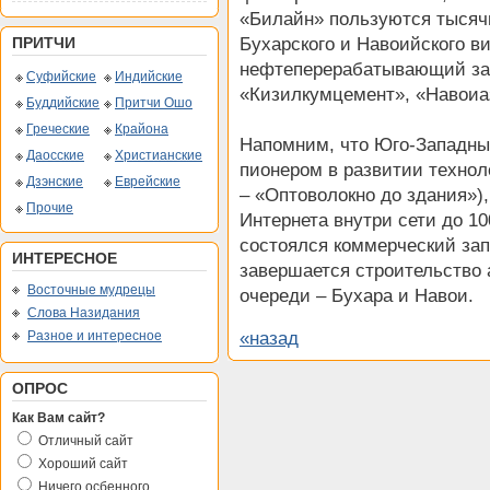
«Билайн» пользуются тысяч
Бухарского и Навоийского в
ПРИТЧИ
нефтеперерабатывающий зав
Суфийские
Индийские
«Кизилкумцемент», «Навоиаз
Буддийские
Притчи Ошо
Греческие
Крайона
Напомним, что Юго-Западны
Даосские
Христианские
пионером в развитии технолог
Дзэнские
Еврейские
– «Оптоволокно до здания»)
Прочие
Интернета внутри сети до 10
состоялся коммерческий зап
ИНТЕРЕСНОЕ
завершается строительство 
Восточные мудрецы
очереди – Бухара и Навои.
Слова Назидания
«назад
Разное и интересное
ОПРОС
Как Вам сайт?
Отличный сайт
Хороший сайт
Ничего осбенного