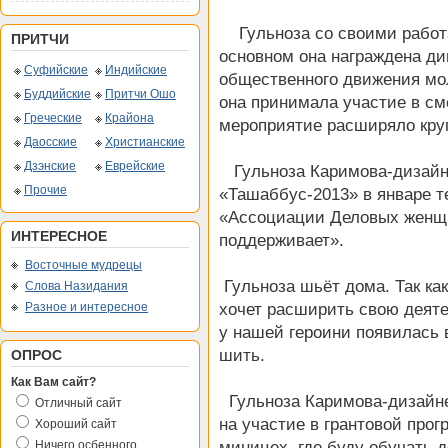
Гульноза со своими работа
ПРИТЧИ
основном она награждена ди
Суфийские
Индийские
общественного движения мо
Буддийские
Притчи Ошо
она принимала участие в см
Греческие
Крайона
мероприятие расширяло кру
Даосские
Христианские
Дзэнские
Еврейские
Гульноза Каримова-дизайне
Прочие
«Ташаббус-2013» в январе т
«Ассоциации Деловых женщи
ИНТЕРЕСНОЕ
поддерживает».
Восточные мудрецы
Гульноза шьёт дома. Так как
Слова Назидания
хочет расширить свою деяте
Разное и интересное
у нашей героини появилась в
шить.
ОПРОС
Как Вам сайт?
Гульноза Каримова-дизайне
Отличный сайт
на участие в грантовой прог
Хороший сайт
миницех, где буду обучать д
Ничего осбенного