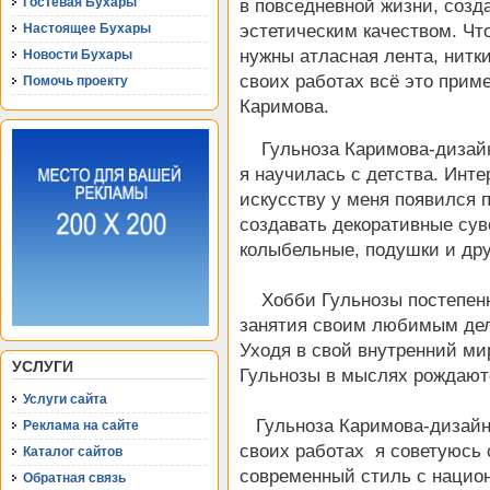
Гостевая Бухары
в повседневной жизни, созд
эстетическим качеством. Чт
Настоящее Бухары
нужны атласная лента, нитки
Новости Бухары
своих работах всё это прим
Помочь проекту
Каримова.
Гульноза Каримова-дизайне
я научилась с детства. Инт
искусству у меня появился п
создавать декоративные сув
колыбельные, подушки и дру
Хобби Гульнозы постепенно
занятия своим любимым дел
Уходя в свой внутренний ми
УСЛУГИ
Гульнозы в мыслях рождают
Услуги сайта
Гульноза Каримова-дизайне
Реклама на сайте
своих работах я советуюсь 
Каталог сайтов
современный стиль с нацио
Обратная связь