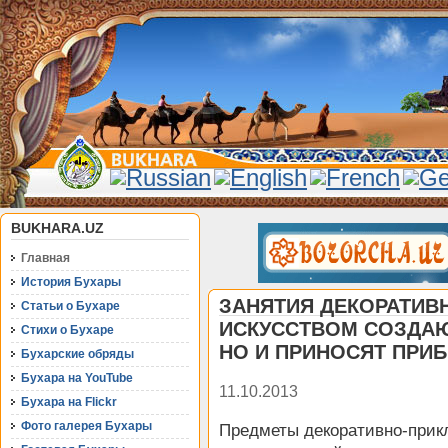
BUKHARA.UZ
Главная
История Бухары
ЗАНЯТИЯ ДЕКОРАТИВ
Статьи о Бухаре
ИСКУССТВОМ СОЗДАЮ
Стихи о Бухаре
НО И ПРИНОСЯТ ПРИ
Бухарские обряды
Бухара на YouTube
11.10.2013
Бухара на Flickr
Фото галерея Бухары
Предметы декоративно-прик