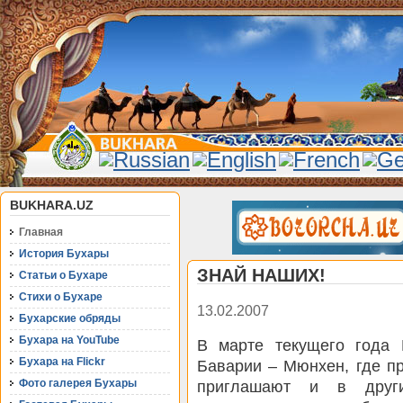
BUKHARA.UZ
Главная
История Бухары
ЗНАЙ НАШИХ!
Статьи о Бухаре
Стихи о Бухаре
13.02.2007
Бухарские обряды
Бухара на YouTube
В марте текущего года 
Бухара на Flickr
Баварии – Мюнхен, где пр
Фото галерея Бухары
приглашают и в друг