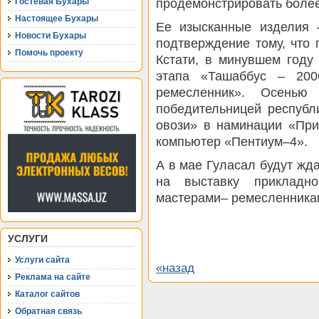
продемонстрировать более
Гостевая Бухары
Настоящее Бухары
Ее изысканные изделия –
Новости Бухары
подтверждение тому, что 
Помочь проекту
Кстати, в минувшем году
этапа «Ташаббус – 20
ремесленник». Осенью
победительницей республ
овози» в наминации «При
компьютер «Пентиум–4».
А в мае Гуласал будут жда
на выставку прикладно
мастерами– ремесленникам
УСЛУГИ
Услуги сайта
«назад
Реклама на сайте
Каталог сайтов
Обратная связь