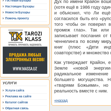
Гостевая Бухары
Дух по имени Крайон вош
(хотя ещё в 1986 году оди
Настоящее Бухары
и объяснил, что Ли ещ
Новости Бухары
согласился быть его «руп
Помочь проекту
того чтобы он поверил в
промеж глаз». Так или
записывает послания от 
ченнелинга по всему миру
книг (плюс «Дети инд
соавторстве) и множество 
Как утверждает Крайон, 
Земле «новой энергии»
радикальное изменени
большего могущества. Н
УСЛУГИ
«тварями Божьими», но 
реальность вместе с ним.
Услуги сайта
Реклама на сайте
«назад
Каталог сайтов
Обратная связь