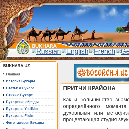
BUKHARA.UZ
Главная
История Бухары
ПРИТЧИ КРАЙОНА
Статьи о Бухаре
Стихи о Бухаре
Как и большинство знам
Бухарские обряды
определённого момента
Бухара на YouTube
духовными или метафиз
Бухара на Flickr
процветающая студия звук
Фото галерея Бухары