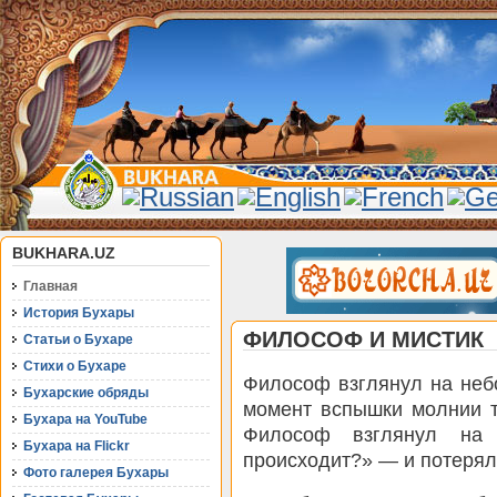
BUKHARA.UZ
Главная
История Бухары
ФИЛОСОФ И МИСТИК
Статьи о Бухаре
Стихи о Бухаре
Философ взглянул на небо
Бухарские обряды
момент вспышки молнии т
Бухара на YouTube
Философ взглянул на
Бухара на Flickr
происходит?» — и потерял
Фото галерея Бухары