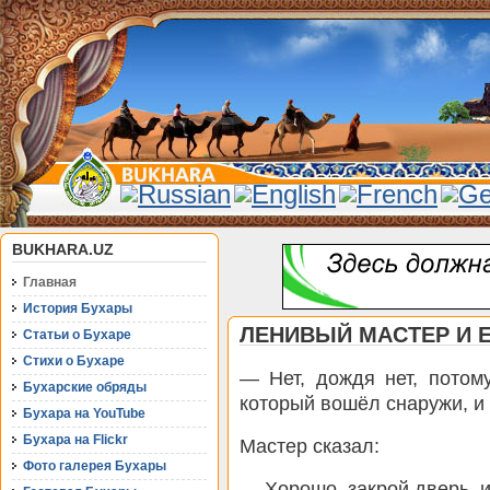
BUKHARA.UZ
Главная
История Бухары
ЛЕНИВЫЙ МАСТЕР И Е
Статьи о Бухаре
Стихи о Бухаре
— Нет, дождя нет, потому
Бухарские обряды
который вошёл снаружи, и 
Бухара на YouTube
Бухара на Flickr
Мастер сказал:
Фото галерея Бухары
— Хорошо, закрой дверь, и