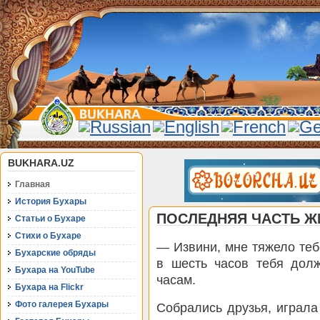
BUKHARA.UZ
Главная
История Бухары
ПОСЛЕДНЯЯ ЧАСТЬ Ж
Статьи о Бухаре
Стихи о Бухаре
— Извини, мне тяжело тебе
Бухарские обряды
в шесть часов тебя долж
Бухара на YouTube
часам.
Бухара на Flickr
Фото галерея Бухары
Собрались друзья, играла