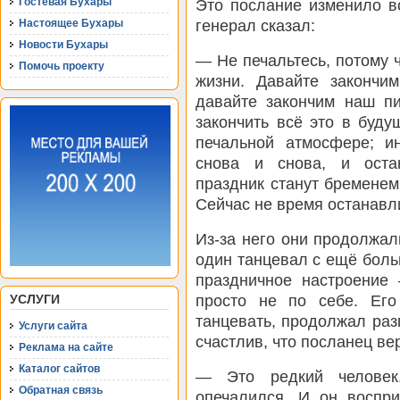
Гостевая Бухары
Это послание изменило в
генерал сказал:
Настоящее Бухары
Новости Бухары
— Не печальтесь, потому 
Помочь проекту
жизни. Давайте закончи
давайте закончим наш пи
закончить всё это в буд
печальной атмосфере; и
снова и снова, и оста
праздник станут бременем
Сейчас не время останавл
Из-за него они продолжал
один танцевал с ещё бол
праздничное настроение
просто не по себе. Ег
УСЛУГИ
танцевать, продолжал раз
Услуги сайта
счастлив, что посланец ве
Реклама на сайте
Каталог сайтов
— Это редкий человек
Обратная связь
опечалился. И он воспр