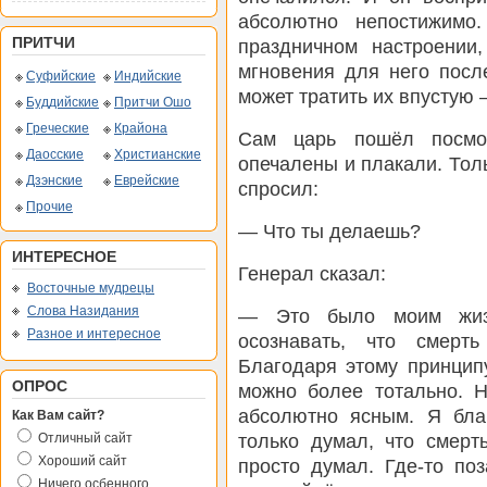
абсолютно непостижимо
ПРИТЧИ
праздничном настроении,
мгновения для него посл
Суфийские
Индийские
может тратить их впустую 
Буддийские
Притчи Ошо
Греческие
Крайона
Сам царь пошёл посмот
Даосские
Христианские
опечалены и плакали. Толь
Дзэнские
Еврейские
спросил:
Прочие
— Что ты делаешь?
ИНТЕРЕСНОЕ
Генерал сказал:
Восточные мудрецы
Слова Назидания
— Это было моим жиз
Разное и интересное
осознавать, что смерт
Благодаря этому принцип
ОПРОС
можно более тотально. Н
абсолютно ясным. Я бла
Как Вам сайт?
только думал, что смерт
Отличный сайт
Хороший сайт
просто думал. Где-то по
Ничего осбенного