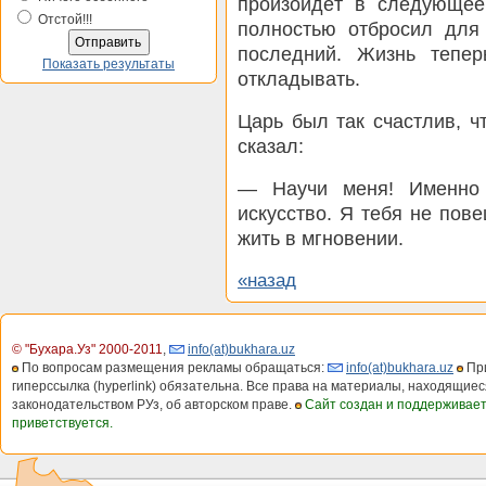
произойдёт в следующее
Отстой!!!
полностью отбросил для
последний. Жизнь тепер
Показать результаты
откладывать.
Царь был так счастлив, ч
сказал:
— Научи меня! Именно 
искусство. Я тебя не пов
жить в мгновении.
«назад
© "Бухара.Уз" 2000-2011
,
info(at)bukhara.uz
По вопросам размещения рекламы обращаться:
info(at)bukhara.uz
При
гиперссылка (hyperlink) обязательна. Все права на материалы, находящиес
законодательством РУз, об авторском праве.
Сайт создан и поддерживае
приветствуется.