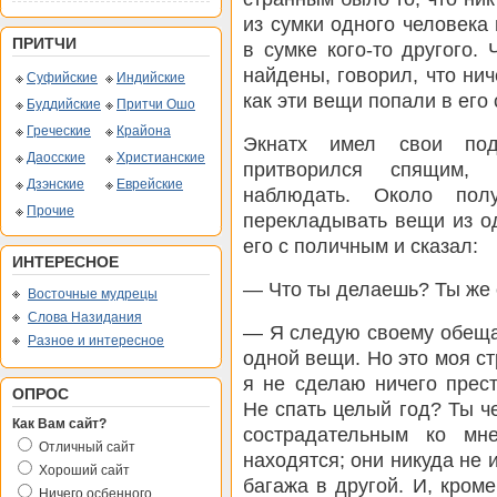
из сумки одного человека
ПРИТЧИ
в сумке кого-то другого.
найдены, говорил, что нич
Суфийские
Индийские
как эти вещи попали в его 
Буддийские
Притчи Ошо
Греческие
Крайона
Экнатх имел свои по
Даосские
Христианские
притворился спящим,
Дзэнские
Еврейские
наблюдать. Около пол
Прочие
перекладывать вещи из о
его с поличным и сказал:
ИНТЕРЕСНОЕ
— Что ты делаешь? Ты же
Восточные мудрецы
Слова Назидания
— Я следую своему обеща
Разное и интересное
одной вещи. Но это моя с
я не сделаю ничего прест
ОПРОС
Не спать целый год? Ты ч
Как Вам сайт?
сострадательным ко мн
Отличный сайт
находятся; они никуда не 
Хороший сайт
багажа в другой. И, кроме
Ничего осбенного