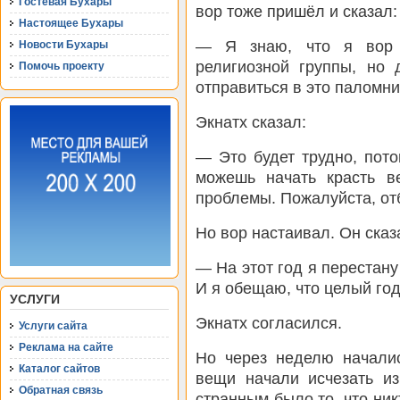
Гостевая Бухары
вор тоже пришёл и сказал:
Настоящее Бухары
— Я знаю, что я вор 
Новости Бухары
религиозной группы, но
Помочь проекту
отправиться в это паломни
Экнатх сказал:
— Это будет трудно, пото
можешь начать красть 
проблемы. Пожалуйста, от
Но вор настаивал. Он сказ
— На этот год я перестану
И я обещаю, что целый год
УСЛУГИ
Экнатх согласился.
Услуги сайта
Реклама на сайте
Но через неделю началис
Каталог сайтов
вещи начали исчезать и
Обратная связь
странным было то, что ник