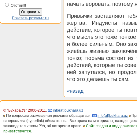
начать воровать, поэтому 
Отстой!!!
Привычки заставляют теб
Показать результаты
жертва. Индуисты назы
действие, которое ты пов
что мысль это тоже тонкое
и более сильным. Оно зах
живёшь жизнью заключённ
тонко; тюрьма состоит из
действий, которые ты сове
ней запутался, но продо
что это делаешь ты сам.
«назад
© "Бухара.Уз" 2000-2011
,
info(at)bukhara.uz
По вопросам размещения рекламы обращаться:
info(at)bukhara.uz
При
гиперссылка (hyperlink) обязательна. Все права на материалы, находящиес
законодательством РУз, об авторском праве.
Сайт создан и поддерживае
приветствуется.