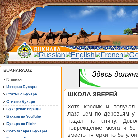
BUKHARA.UZ
Главная
История Бухары
ШКОЛА ЗВЕРЕЙ
Статьи о Бухаре
Стихи о Бухаре
Хотя кролик и получал 
Бухарские обряды
лазаньем по деревьям у 
Бухара на YouTube
падал на спину. Довол
Бухара на Flickr
повреждение мозга и бег
Фото галерея Бухары
вместо пятёрки по бегу, он