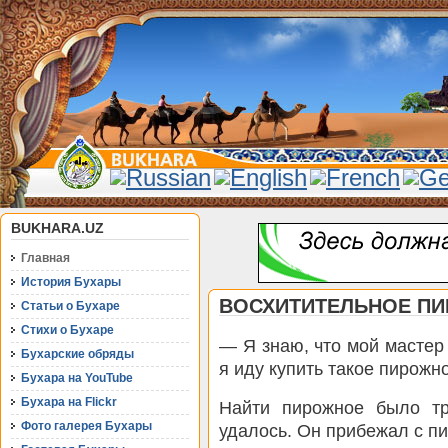
BUKHARA.UZ
Главная
История Бухары
ВОСХИТИТЕЛЬНОЕ П
Статьи о Бухаре
Стихи о Бухаре
— Я знаю, что мой масте
Бухарские обряды
я иду купить такое пирожн
Бухара на YouTube
Бухара на Flickr
Найти пирожное было тр
Фото галерея Бухары
удалось. Он прибежал с п