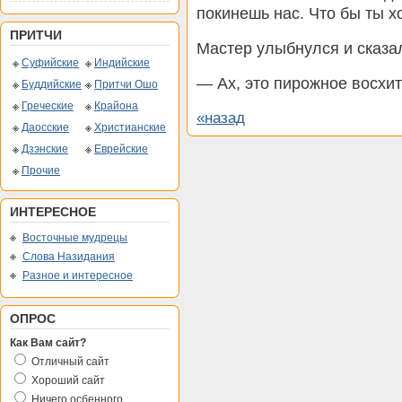
покинешь нас. Что бы ты х
ПРИТЧИ
Мастер улыбнулся и сказа
Суфийские
Индийские
— Ах, это пирожное восхит
Буддийские
Притчи Ошо
Греческие
Крайона
«назад
Даосские
Христианские
Дзэнские
Еврейские
Прочие
ИНТЕРЕСНОЕ
Восточные мудрецы
Слова Назидания
Разное и интересное
ОПРОС
Как Вам сайт?
Отличный сайт
Хороший сайт
Ничего осбенного