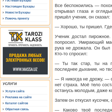
Гостевая Бухары
Все беспокоились — похож
Настоящее Бухары
открывал глаза и огляды
Новости Бухары
пришёл ученик, он сказал:
Помочь проекту
— Хорошо, ты пришел. Гд
Ученик достал пирожное.
попросил. Умирающий мас
рука не дрожала. Он был 
Кто-то спросил:
— Ты так стар, ты на г
последнее дыхание, но тво
— Я никогда не дрожу, — 
УСЛУГИ
нет страха. Моё тело сос
останусь молодым, даже ко
Услуги сайта
Реклама на сайте
Затем он откусил кусочек, 
Каталог сайтов
— Каково твоё последн
Обратная связь