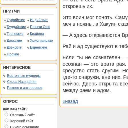
откроешь их.
ПРИТЧИ
Это воин мог понять. Сам
Суфийские
Индийские
меч в ножны, а Хакуин сказ
Буддийские
Притчи Ошо
Греческие
Крайона
— А здесь открываются Вр
Даосские
Христианские
Рай и ад существуют в тебе
Дзэнские
Еврейские
Прочие
Если ты не сознателен —
осознан — это врата рая. 
ИНТЕРЕСНОЕ
средство стать другим. 
Восточные мудрецы
где-то снаружи, вне них. Р
Слова Назидания
сейчас. Дверь открыта вс
Разное и интересное
между раем и адом.
«назад
ОПРОС
Как Вам сайт?
Отличный сайт
Хороший сайт
Ничего осбенного