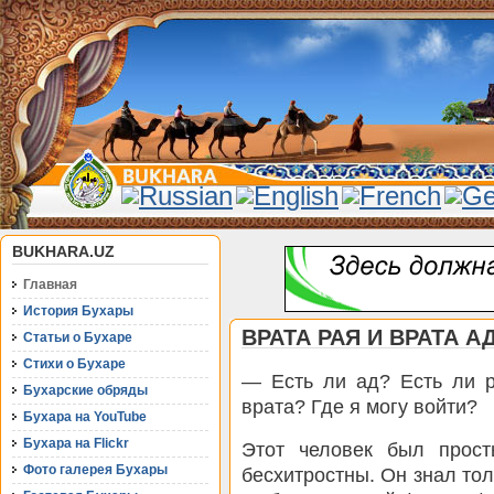
BUKHARA.UZ
Главная
История Бухары
ВРАТА РАЯ И ВРАТА А
Статьи о Бухаре
Стихи о Бухаре
— Есть ли ад? Есть ли р
Бухарские обряды
врата? Где я могу войти?
Бухара на YouTube
Бухара на Flickr
Этот человек был прост
Фото галерея Бухары
бесхитростны. Он знал тол