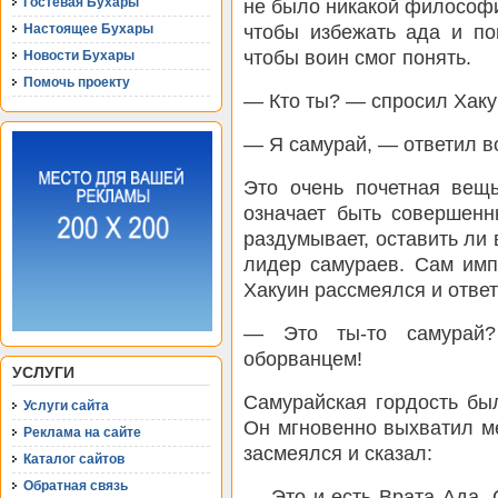
Гостевая Бухары
не было никакой философии
чтобы избежать ада и по
Настоящее Бухары
чтобы воин смог понять.
Новости Бухары
Помочь проекту
— Кто ты? — спросил Хаку
— Я самурай, — ответил в
Это очень почетная вещ
означает быть совершенн
раздумывает, оставить ли 
лидер самураев. Сам имп
Хакуин рассмеялся и ответ
— Это ты-то самурай?
оборванцем!
УСЛУГИ
Самурайская гордость бы
Услуги сайта
Он мгновенно выхватил ме
Реклама на сайте
засмеялся и сказал:
Каталог сайтов
Обратная связь
— Это и есть Врата Ада. 