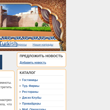
вления
Опросы
Наши награды
ПРЕДЛОЖИТЬ НОВОСТЬ
Добавить новость
КАТАЛОГ
Гостиницы
емноты.
Тур. Фирмы
третить
Рестораны
Диско Клубы
наотрез
Провайдеры
ила, что
Моб. Операторы