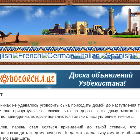
Главная
Погода в Бухаре
Объя
Т
никак не удавалось уговорить сына приходить домой до наступления т
у она припугнула его, сказав, что на дороге к их дому можно вс
во привидений, которые появляются только с наступлением темноты.
слев, парень стал бояться привидений до такой степени, что 
ался выходить из дому вечером. Тогда мать дала сыну амулет и объясн
т его защищать.