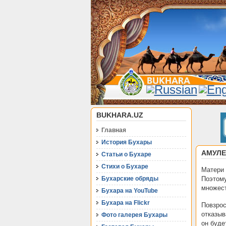
BUKHARA.UZ
Главная
История Бухары
АМУЛЕ
Статьи о Бухаре
Стихи о Бухаре
Матери 
Бухарские обряды
Поэтом
множест
Бухара на YouTube
Бухара на Flickr
Повзро
отказыв
Фото галерея Бухары
он буде