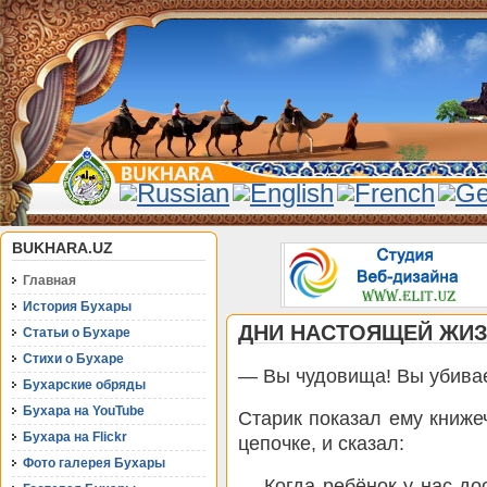
BUKHARA.UZ
Главная
История Бухары
ДНИ НАСТОЯЩЕЙ ЖИ
Статьи о Бухаре
Стихи о Бухаре
— Вы чудовища! Вы убива
Бухарские обряды
Бухара на YouTube
Старик показал ему книжеч
Бухара на Flickr
цепочке, и сказал:
Фото галерея Бухары
— Когда ребёнок у нас до