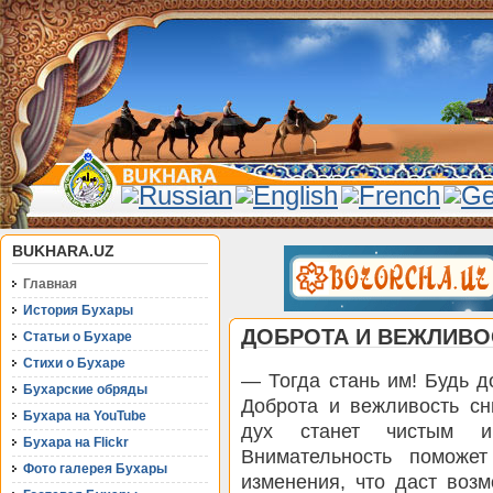
BUKHARA.UZ
Главная
История Бухары
ДОБРОТА И ВЕЖЛИВО
Статьи о Бухаре
Стихи о Бухаре
— Тогда стань им! Будь д
Бухарские обряды
Доброта и вежливость сн
Бухара на YouTube
дух станет чистым и
Бухара на Flickr
Внимательность поможе
Фото галерея Бухары
изменения, что даст возм