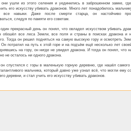
 они ушли из этого селения и уединились в заброшенном замке, где
чить его искусству убивать драконов. Много лет понадобилось мальчик
ь все навыки. Даже после смерти старца, он настойчиво пр
ваться, следуя по памяти его советам.
 один прекрасный день он понял, что овладел искусством убивать дра
н обошёл все леса Земли, все поля и страны в поисках дракона и н
го. Тогда он решил подняться на самую высокую гору и осмотреть Зем
 Он потратил на путь к этой горе и на подъём ещё несколько лет свое
однявшись на гору, он нигде не увидел дракона. И тогда он понял, что 
но не осталось ни одного дракона.
 он спустился с горы в маленькую горную деревню, где нашёл самого 
талантливого мальчика, который давно уже узнал всё, что могли ему 
его деревни, и стал учить его искусству убивать драконов.