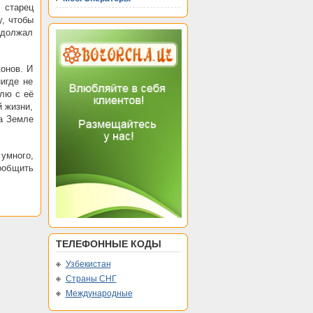
 старец
у, чтобы
одолжал
конов. И
игде не
лю с её
й жизни,
на Земле
умного,
сообщить
ТЕЛЕФОННЫЕ КОДЫ
Узбекистан
Страны СНГ
Международные