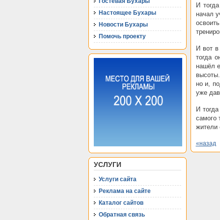
Гостевая Бухары
И тогда
Настоящее Бухары
начал у
освоит
Новости Бухары
трениро
Помочь проекту
И вот в
тогда о
нашёл е
высоты.
но и, п
уже дав
И тогда
самого 
жители 
«назад
УСЛУГИ
Услуги сайта
Реклама на сайте
Каталог сайтов
Обратная связь