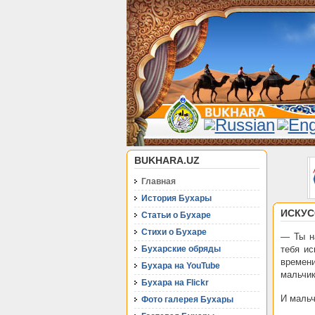
BUKHARA.UZ
Главная
История Бухары
ИСКУС
Статьи о Бухаре
Стихи о Бухаре
— Ты на
Бухарские обряды
тебя ис
времен
Бухара на YouTube
мальчик
Бухара на Flickr
И мальч
Фото галерея Бухары