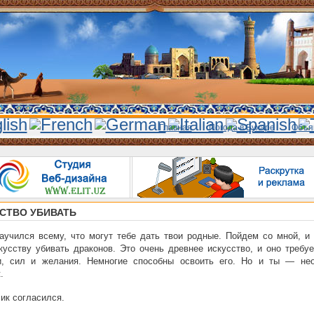
Главная
Погода в Бухаре
Объя
СТВО УБИВАТЬ
учился всему, что могут тебе дать твои родные. Пойдем со мной, и 
кусству убивать драконов. Это очень древнее искусство, и оно требу
и, сил и желания. Немногие способны освоить его. Но и ты — не
.
ик согласился.