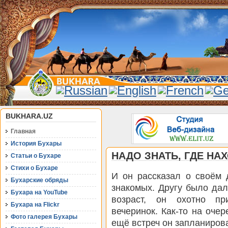
BUKHARA.UZ
Главная
История Бухары
НАДО ЗНАТЬ, ГДЕ Н
Статьи о Бухаре
Стихи о Бухаре
И он рассказал о своём 
Бухарские обряды
знакомых. Другу было дал
Бухара на YouTube
возраст, он охотно пр
Бухара на Flickr
вечеринок. Как-то на оче
Фото галерея Бухары
ещё встреч он запланирова