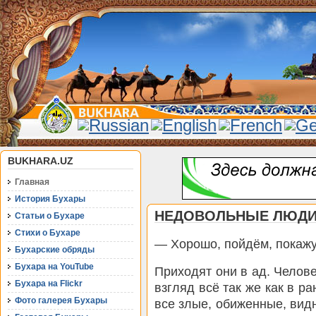
BUKHARA.UZ
Главная
История Бухары
НЕДОВОЛЬНЫЕ ЛЮД
Статьи о Бухаре
Стихи о Бухаре
— Хорошо, пойдём, покажу
Бухарские обряды
Бухара на YouTube
Приходят они в ад. Челове
Бухара на Flickr
взгляд всё так же как в р
Фото галерея Бухары
все злые, обиженные, видн