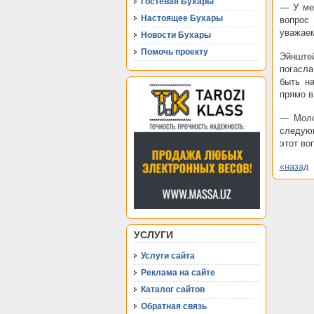
Гостевая Бухары
— У ме
Настоящее Бухары
вопрос
уважае
Новости Бухары
Помочь проекту
Эйнштей
погасла
быть н
прямо в
— Моло
следующ
этот во
«назад
УСЛУГИ
Услуги сайта
Реклама на сайте
Каталог сайтов
Обратная связь