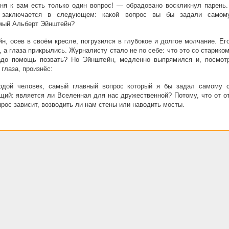
ня к вам есть только один вопрос! — обрадовано воскликнул парень
 заключается в следующем: какой вопрос вы бы задали самом
мый Альберт Эйнштейн?
н, осев в своём кресле, погрузился в глубокое и долгое молчание. Ег
, а глаза прикрылись. Журналисту стало не по себе: что это со старико
адо помощь позвать? Но Эйнштейн, медленно выпрямился и, посмот
 глаза, произнёс:
дой человек, самый главный вопрос который я бы задал самому 
ий: является ли Вселенная для нас дружественной? Потому, что от от
прос зависит, возводить ли нам стены или наводить мосты.