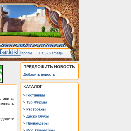
вления
Опросы
Наши награды
ПРЕДЛОЖИТЬ НОВОСТЬ
Добавить новость
КАТАЛОГ
Гостиницы
тавить.
Тур. Фирмы
олевать
Рестораны
Диско Клубы
ададите
Провайдеры
Моб. Операторы