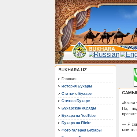
BUKHARA.UZ
Главная
История Бухары
САМЫЙ
Статьи о Бухаре
Стихи о Бухаре
«Какая 
Бухарские обряды
Но, по
препятс
Бухара на YouTube
Бухара на Flickr
— Я сог
мне тол
Фото галерея Бухары