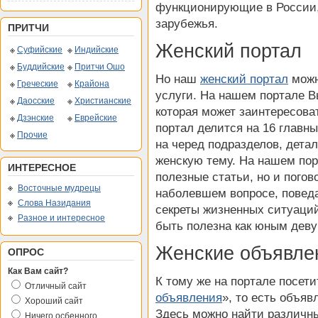
функционирующие в России, 
зарубежья.
ПРИТЧИ
Женский портал
Суфийские
Индийские
Буддийские
Притчи Ошо
Но наш
женский портал
можн
Греческие
Крайона
услуги. На нашем портале 
Даосские
Христианские
которая может заинтересов
Дзэнские
Еврейские
портал делится на 16 главны
Прочие
на черед подразделов, дета
женскую тему. На нашем пор
ИНТЕРЕСНОЕ
полезные статьи, но и погов
Восточные мудрецы
наболевшем вопросе, поведа
Слова Назидания
секреты жизненных ситуаций,
Разное и интересное
быть полезна как юным деву
Женские объявле
ОПРОС
Как Вам сайт?
К тому же на портале посет
Отличный сайт
объявления
», то есть объя
Хороший сайт
Здесь можно найти различны
Ничего осбенного