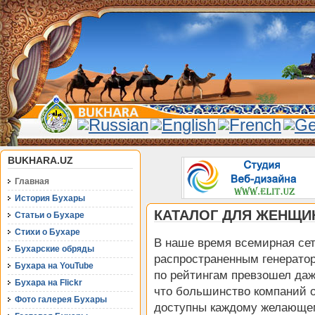
BUKHARA.UZ
Главная
История Бухары
КАТАЛОГ ДЛЯ ЖЕНЩИ
Статьи о Бухаре
Стихи о Бухаре
В наше время всемирная сет
Бухарские обряды
распространенным генерато
Бухара на YouTube
по рейтингам превзошел даж
Бухара на Flickr
что большинство компаний о
Фото галерея Бухары
доступны каждому желающем