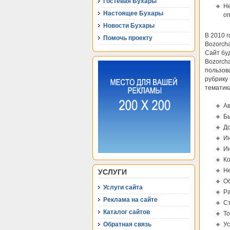
Гостевая Бухары
Не
Настоящее Бухары
оп
Новости Бухары
В 2010 
Помочь проекту
Bozorcha
Сайт буд
Bozorcha
пользова
рубрику
тематик
Ав
Бы
До
И
Ин
Ко
Не
УСЛУГИ
Об
Услуги сайта
Ра
Реклама на сайте
Ст
Каталог сайтов
То
Обратная связь
Ус