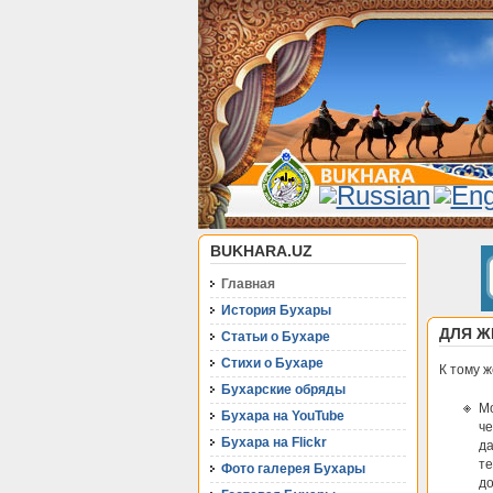
BUKHARA.UZ
Главная
История Бухары
ДЛЯ Ж
Статьи о Бухаре
Стихи о Бухаре
К тому 
Бухарские обряды
Мо
Бухара на YouTube
че
Бухара на Flickr
да
те
Фото галерея Бухары
до