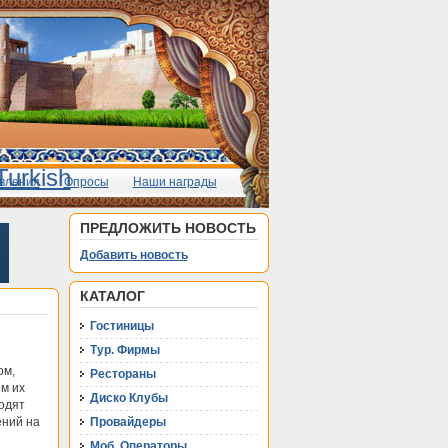
вления
Опросы
Наши награды
ПРЕДЛОЖИТЬ НОВОСТЬ
Добавить новость
КАТАЛОГ
Гостиницы
Тур. Фирмы
ом,
Рестораны
м их
Диско Клубы
одят
ений на
Провайдеры
Моб. Операторы