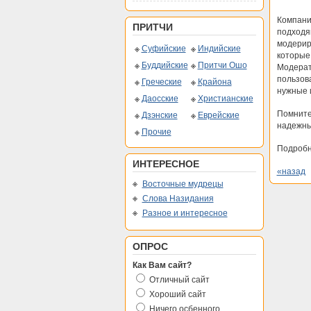
Компани
ПРИТЧИ
подходя
модериру
Суфийские
Индийские
которые
Буддийские
Притчи Ошо
Модерат
пользов
Греческие
Крайона
нужные 
Даосские
Христианские
Помните
Дзэнские
Еврейские
надежны
Прочие
Подробн
ИНТЕРЕСНОЕ
«назад
Восточные мудрецы
Слова Назидания
Разное и интересное
ОПРОС
Как Вам сайт?
Отличный сайт
Хороший сайт
Ничего осбенного