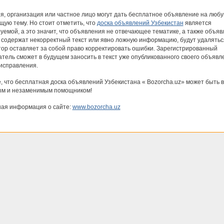
я, организация или частное лицо могут дать бесплатное объявление на люб
щую тему. Но стоит отметить, что
доска объявлений Узбекистан
является
емой, а это значит, что объявления не отвечающее тематике, а также объяв
 содержат некорректный текст или явно ложную информацию, будут удалятьс
ор оставляет за собой право корректировать ошибки. Зарегистрированный
атель сможет в будущем заносить в текст уже опубликованного своего объявл
исправления.
, что бесплатная доска объявлений Узбекистана « Bozorcha.uz» может быть
м и незаменимым помощником!
ая информация о сайте:
www.bozorcha.uz