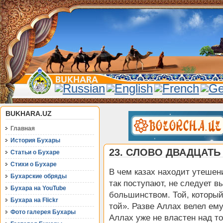
BUKHARA.UZ
Главная
История Бухары
23. СЛОВО ДВАДЦАТЬ
Статьи о Бухаре
Стихи о Бухаре
В чем казах находит утешени
Бухарские обряды
так поступают, не следует в
Бухара на YouTube
большинством. Той, которы
Бухара на Flickr
той». Разве Аллах велел ем
Фото галерея Бухары
Аллах уже не властен над т