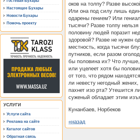
Гостевая Бухары
оков на толпу? Разве высок
Настоящее Бухары
Или она под силу лишь един
Новости Бухары
одарены гением? Или гениаль
Помочь проекту
тысячи? Разве толпу нельзя 
половину людей поразит неду
здоровой? Разве не нужен о
местность, когда тысячи блу
путников, если разом оголо
бы половина их? Что лучше, 
или уцелеет хотя бы полови
от того, что рядом находят
ли невесту негодный жених, 
пахнет изо рта? Утешится ли
суженый обладает этим изъ
УСЛУГИ
Кунанбаев, Норбеков
Услуги сайта
«назад
Реклама на сайте
Каталог сайтов
Обратная связь