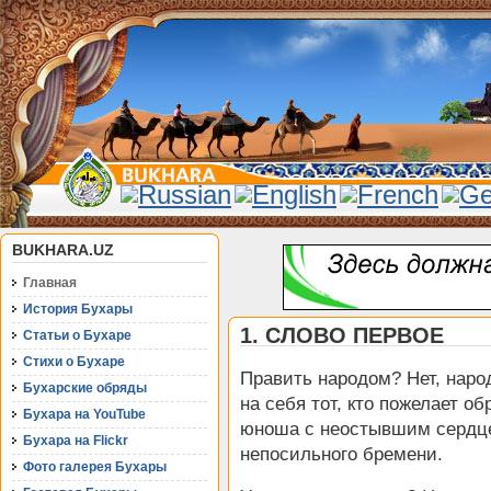
BUKHARA.UZ
Главная
История Бухары
1. СЛОВО ПЕРВОЕ
Статьи о Бухаре
Стихи о Бухаре
Править народом? Нет, наро
Бухарские обряды
на себя тот, кто пожелает о
Бухара на YouTube
юноша с неостывшим сердце
Бухара на Flickr
непосильного бремени.
Фото галерея Бухары