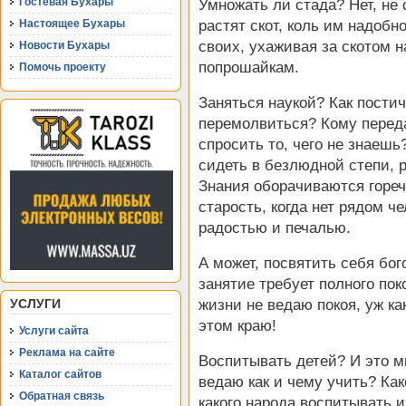
Гостевая Бухары
Умножать ли стада? Нет, не 
Настоящее Бухары
растят скот, коль им надобн
своих, ухаживая за скотом 
Новости Бухары
попрошайкам.
Помочь проекту
Заняться наукой? Как постич
перемолвиться? Кому переда
спросить то, чего не знаешь
сидеть в безлюдной степи, 
Знания оборачиваются горе
старость, когда нет рядом ч
радостью и печалью.
А может, посвятить себя бо
занятие требует полного пок
УСЛУГИ
жизни не ведаю покоя, уж ка
этом краю!
Услуги сайта
Реклама на сайте
Воспитывать детей? И это м
Каталог сайтов
ведаю как и чему учить? Как
Обратная связь
какого народа воспитывать и