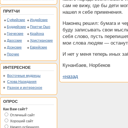
сам не вижу, где бы дети мо
ПРИТЧИ
нашел я себе применения.
Суфийские
Индийские
Наконец решил: бумага и че
Буддийские
Притчи Ошо
буду записывать свои мысли
Греческие
Крайона
себя слово, пусть перепише
Даосские
Христианские
мои слова людям — останут
Дзэнские
Еврейские
И нет у меня теперь иных за
Прочие
Кунанбаев, Норбеков
ИНТЕРЕСНОЕ
Восточные мудрецы
«назад
Слова Назидания
Разное и интересное
ОПРОС
Как Вам сайт?
Отличный сайт
Хороший сайт
Ничего осбенного