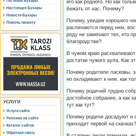
Гостевая Бухары
его как родного. Но как тол
Настоящее Бухары
бежать от нас. Почему?
Новости Бухары
Почему, увидев хорошего че
Помочь проекту
распинаются перед ним, вос
роду не замечают тех, кто п
благородстве?
В чужом краю расхваливают 
достатки чужого аула. Как эт
Почему родители ласковы, за
но охладевают к ним, как то
Почему родичей трудно собра
достойное собрание, а как з
УСЛУГИ
тут как тут?
Услуги сайта
Почему родичи досадуют и о
Реклама на сайте
приходит первой на скачках
Каталог сайтов
Обратная связь
В старину люди помнили, ес