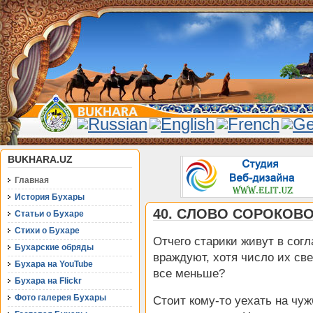
BUKHARA.UZ
Главная
История Бухары
40. СЛОВО СОРОКОВ
Статьи о Бухаре
Стихи о Бухаре
Отчего старики живут в сог
Бухарские обряды
враждуют, хотя число их св
Бухара на YouTube
все меньше?
Бухара на Flickr
Фото галерея Бухары
Стоит кому-то уехать на чуж