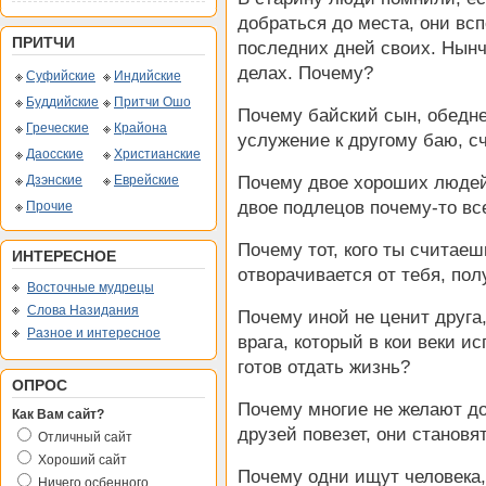
добраться до места, они вс
ПРИТЧИ
последних дней своих. Нын
делах. Почему?
Суфийские
Индийские
Буддийские
Притчи Ошо
Почему байский сын, обедне
Греческие
Крайона
услужение к другому баю, с
Даосские
Христианские
Дзэнские
Еврейские
Почему двое хороших людей 
двое подлецов почему-то вс
Прочие
Почему тот, кого ты считаеш
ИНТЕРЕСНОЕ
отворачивается от тебя, пол
Восточные мудрецы
Слова Назидания
Почему иной не ценит друга,
Разное и интересное
врага, который в кои веки и
готов отдать жизнь?
ОПРОС
Почему многие не желают до
Как Вам сайт?
друзей повезет, они станов
Отличный сайт
Хороший сайт
Почему одни ищут человека,
Ничего осбенного