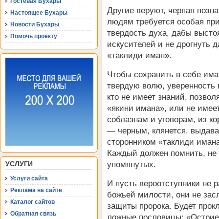
Гостевая Бухары
Другие веруют, черпая позна
Настоящее Бухары
людям требуется особая при
Новости Бухары
твердость духа, дабы высто
Помочь проекту
искусителей и не дрогнуть 
«таклиди иман».
Чтобы сохранить в себе има
твердую волю, уверенность в
кто не имеет знаний, позво
«якини имана», или не имее
соблазнам и уговорам, из к
— черным, клянется, выдавая
сторонником «таклиди имана
Каждый должен помнить, не
УСЛУГИ
упомянутых.
Услуги сайта
И пусть вероотступники не 
Реклама на сайте
божьей милости, они не зас
Каталог сайтов
защиты пророка. Будет прокл
Обратная связь
ложные пословицы: «Острие 