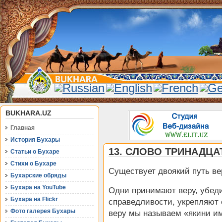
BUKHARA.UZ
Главная
История Бухары
13. СЛОВО ТРИНАДЦА
Статьи о Бухаре
Стихи о Бухаре
Существует двоякий путь ве
Бухарские обряды
Бухара на YouTube
Одни принимают веру, убед
Бухара на Flickr
справедливости, укрепляют 
Фото галерея Бухары
веру мы называем «якини и