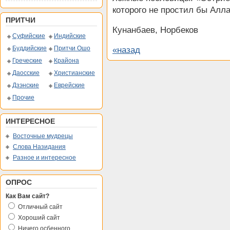
которого не простил бы Алла
ПРИТЧИ
Кунанбаев, Норбеков
Суфийские
Индийские
Буддийские
Притчи Ошо
«назад
Греческие
Крайона
Даосские
Христианские
Дзэнские
Еврейские
Прочие
ИНТЕРЕСНОЕ
Восточные мудрецы
Слова Назидания
Разное и интересное
ОПРОС
Как Вам сайт?
Отличный сайт
Хороший сайт
Ничего осбенного