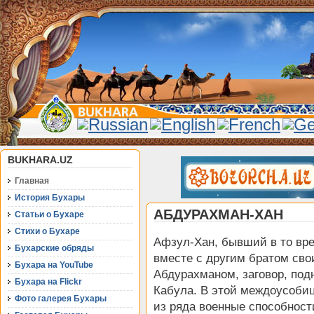
BUKHARA.UZ
Главная
История Бухары
АБДУРАХМАН-ХАН
Статьи о Бухаре
Стихи о Бухаре
Афзул-Хан, бывший в то вре
Бухарские обряды
вместе с другим братом св
Бухара на YouTube
Абдурахманом, заговор, под
Бухара на Flickr
Кабула. В этой междоусоби
Фото галерея Бухары
из ряда военные способност