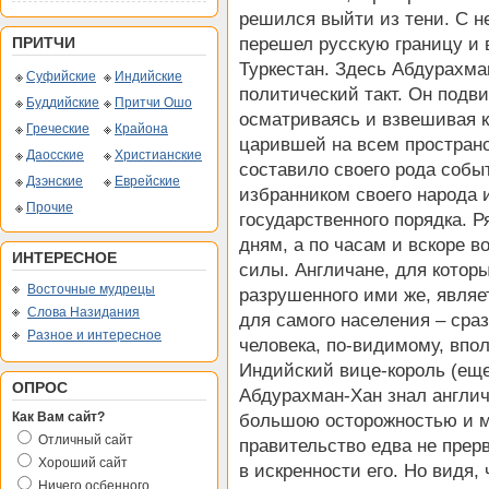
решился выйти из тени. С 
ПРИТЧИ
перешел русскую границу и 
Туркестан. Здесь Абдурахм
Суфийские
Индийские
политический такт.
Он подви
Буддийские
Притчи Ошо
осматриваясь и взвешивая 
Греческие
Крайона
царившей на всем пространс
Даосские
Христианские
составило своего рода собы
Дзэнские
Еврейские
избранником своего народа и
Прочие
государственного порядка. Р
дням, а по часам и вскоре в
ИНТЕРЕСНОЕ
силы. Англичане, для котор
Восточные мудрецы
разрушенного ими же, являе
Слова Назидания
для самого населения – сра
Разное и интересное
человека, по-видимому, впол
Индийский вице-король (еще
ОПРОС
Абдурахман-Хан знал англич
Как Вам сайт?
большою осторожностью и м
Отличный сайт
правительство едва не прер
Хороший сайт
в искренности его. Но видя,
Ничего осбенного