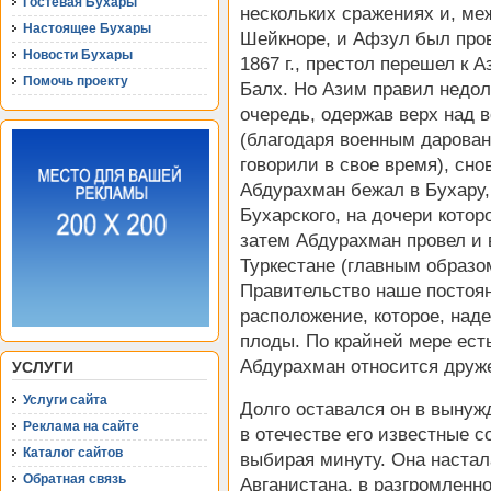
Гостевая Бухары
нескольких сражениях и, ме
Настоящее Бухары
Шейкноре, и Афзул был пров
Новости Бухары
1867 г., престол перешел к 
Помочь проекту
Балх. Но Азим правил недол
очередь, одержав верх над 
(благодаря военным дарован
говорили в свое время), сн
Абдурахман бежал в Бухару,
Бухарского, на дочери котор
затем Абдурахман провел и 
Туркестане (главным образо
Правительство наше постоян
расположение, которое, над
плоды. По крайней мере ест
Абдурахман относится друж
УСЛУГИ
Услуги сайта
Долго оставался он в вынуж
Реклама на сайте
в отечестве его известные с
Каталог сайтов
выбирая минуту. Она настал
Обратная связь
Авганистана, в разгромленн