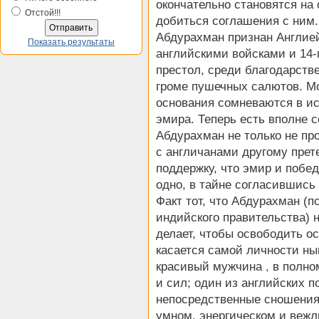
окончательно становятся на
Отстой!!!
добиться соглашения с ним.
Абдурахман признан Англие
Показать результаты
английскими войсками и 14-
престол, среди благодарств
громе пушечных салютов. Мо
основания сомневаются в ис
эмира. Теперь есть вполне 
Абдурахман не только не пр
с англичанами другому прете
поддержку, что эмир и побе
одно, в тайне согласившись
Факт тот, что Абдурахман (
индийского правительства) н
делает, чтобы освободить о
касается самой личности ны
красивый мужчина
,
в полном
и сил; один из английских 
непосредственные сношения 
умном, энергическом и вежл