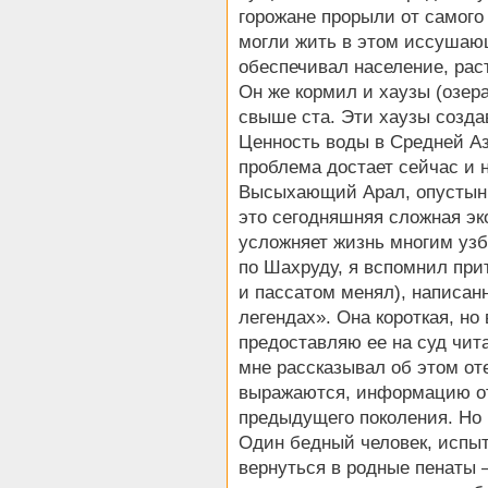
горожане прорыли от самог
могли жить в этом иссушаю
обеспечивал население, рас
Он же кормил и хаузы (озера
свыше ста. Эти хаузы созд
Ценность воды в Средней Аз
проблема достает сейчас и н
Высыхающий Арал, опустыни
это сегодняшняя сложная эк
усложняет жизнь многим узб
по Шахруду, я вспомнил прит
и пассатом менял), написан
легендах». Она короткая, но
предоставляю ее на суд чита
мне рассказывал об этом оте
выражаются, информацию от 
предыдущего поколения. Но 
Один бедный человек, испыт
вернуться в родные пенаты 