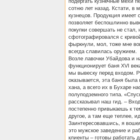
подергать кузнечные мехи 
сотню лет назад. Кстати, в
кузнецов. Продукция имеет 
позволяет беспошлинно выво
покупки совершать не стал,
сфотографировался с кривой
фыркнули, мол, тоже мне вои
всегда славилась оружием.
Возле лавочки Убайдова и н
функционирует баня XVI век
мы вывеску перед входом. Р
оказывается, эта баня была
хана, а всего их в Бухаре н
полуподземного типа. «Спуск
рассказывал наш гид. – Вход
постепенно привыкаешь к те
другое, а там еще теплее, и
Заинтересовавшись, я вошел
это мужское заведение и раб
клиенты – готовы работать д