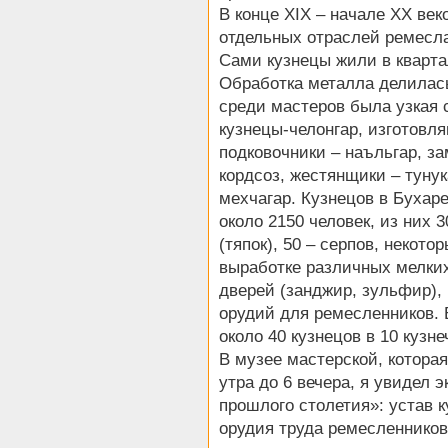
В конце XIX – начале XX век
отдельных отраслей ремесла
Сами кузнецы жили в кварта
Обработка металла делилась
среди мастеров была узкая
кузнецы-челонгар, изготов
подковочники – наъльгар, з
кордсоз, жестянщики – тунук
мехчагар. Кузнецов в Бухар
около 2150 человек, из них
(тяпок), 50 – серпов, некот
выработке различных мелких
дверей (занджир, зульфир),
орудий для ремесленников. 
около 40 кузнецов в 10 кузн
В музее мастерской, котора
утра до 6 вечера, я увидел 
прошлого столетия»: устав ку
орудия труда ремесленников