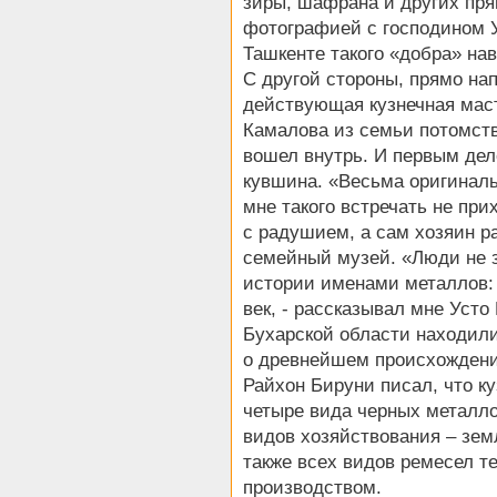
зиры, шафрана и других пря
фотографией с господином У
Ташкенте такого «добра» на
С другой стороны, прямо на
действующая кузнечная мас
Камалова из семьи потомств
вошел внутрь. И первым дел
кувшина. «Весьма оригинальн
мне такого встречать не пр
с радушием, а сам хозяин р
семейный музей. «Люди не з
истории именами металлов: 
век, - рассказывал мне Усто
Бухарской области находили
о древнейшем происхождении
Райхон Бируни писал, что к
четыре вида черных металло
видов хозяйствования – зем
также всех видов ремесел т
производством.