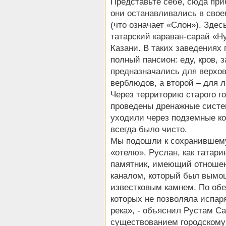
Представьте себе, сюда пр
они останавливались в сво
(что означает «Слон»). Здес
татарский караван-сарай «Н
Казани. В таких заведениях
полный пансион: еду, кров, 
предназначались для верхо
верблюдов, а второй – для 
Через территорию старого го
проведены дренажные систем
уходили через подземные ко
всегда было чисто.
Мы подошли к сохранившему
«отелю». Руслан, как татар
памятник, имеющий отношени
каналом, который был вымощ
известковым камнем. По обе
которых не позволяла испар
река», - объяснил Рустам С
существованием городскому 