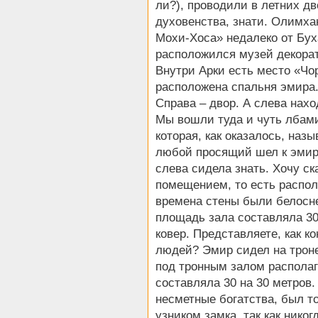
ли?), проводили в летних дв
духовенства, знати. Олимха
Мохи-Хоса» недалеко от Бух
расположился музей декорат
Внутри Арки есть место «Чо
расположена спальня эмира.
Справа – двор. А слева нах
Мы вошли туда и чуть лбами
которая, как оказалось, наз
любой просящий шел к эмиру
слева сидела знать. Хочу ск
помещением, то есть распол
времена стены были белосне
площадь зала составляла 30
ковер. Представляете, как к
людей? Эмир сидел на троне
под тронным залом располаг
составляла 30 на 30 метров.
несметные богатства, был то
узником замка, так как никог