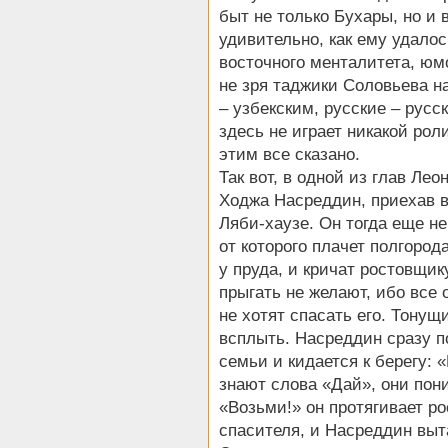
быт не только Бухары, но и
удивительно, как ему удалос
восточного менталитета, юм
не зря таджики Соловьева н
– узбекским, русские – русс
здесь не играет никакой рол
этим все сказано.
Так вот, в одной из глав Ле
Ходжа Насреддин, приехав в 
Ляби-хаузе. Он тогда еще н
от которого плачет полгород
у пруда, и кричат ростовщик
прыгать не желают, ибо все 
не хотят спасать его. Тонущ
всплыть. Насреддин сразу по
семьи и кидается к берегу: 
знают слова «Дай», они пон
«Возьми!» он протягивает ро
спасителя, и Насреддин выта