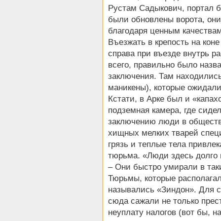
Рустам Садыкович, портал бы
были обновлены ворота, они
благодаря ценным качествам
Въезжать в крепость на коне
справа при въезде внутрь ра
всего, правильно было назв
заключения. Там находились
маникены), которые ожидали
Кстати, в Арке был и «капах
подземная камера, где сиде
заключению люди в обществе
хищных мелких тварей специ
грязь и теплые тела привле
тюрьма. «Люди здесь долго н
– Они быстро умирали в так
Тюрьмы, которые располагал
назывались «Зиндон». Для с
сюда сажали не только прес
неуплату налогов (вот бы, 