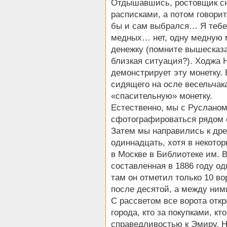
Отдышавшись, ростовщик сн
расписками, а потом говорит
бы и сам выбрался… Я тебе
медных… нет, одну медную м
денежку (помните вышесказа
близкая ситуация?). Ходжа
демонстрирует эту монетку. 
сидящего на осле весельчак
«спасительную» монетку.
Естественно, мы с Русланом
сфотографироваться рядом
Затем мы направились к дре
одиннадцать, хотя в некотор
в Москве в Библиотеке им. 
составленная в 1886 году о
там он отметил только 10 во
после десятой, а между ним
С рассветом все ворота отк
города, кто за покупками, кто
справедливостью к Эмиру. Н