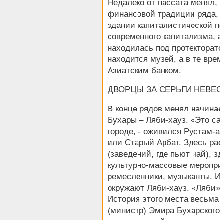
Недалеко от пассата менял, 
финансовой традиции ряда, 
здании капиталистической по
современного капитализма, а
находилась под протекторат
находится музей, а в те вре
Азиатским банком.
ДВОРЦЫ ЗА СЕРЬГИ НЕВЕ
В конце рядов менял начина
Бухары – Ляби-хауз. «Это с
городе, - оживился Рустам-а
или Старый Арбат. Здесь р
(заведений, где пьют чай), 
культурно-массовые меропри
ремесленники, музыканты. И
окружают Ляби-хауз. «Ляби» 
История этого места весьма
(министр) Эмира Бухарского