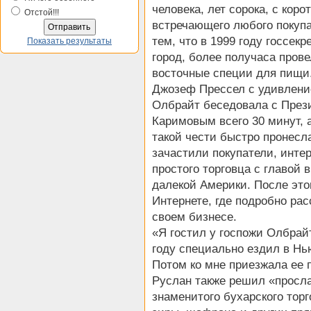
человека, лет сорока, с коро
Отстой!!!
встречающего любого покупа
тем, что в 1999 году госсе
Показать результаты
город, более получаса прове
восточные специи для пищи
Джозеф Прессел с удивление
Олбрайт беседовала с През
Каримовым всего 30 минут, а
такой чести быстро пронесла
зачастили покупатели, инте
простого торговца с главой
далекой Америки. После это
Интернете, где подробно рас
своем бизнесе.
«Я гостил у госпожи Олбрайт
году специально ездил в Нь
Потом ко мне приезжала ее 
Руслан также решил «просла
знаменитого бухарского торг