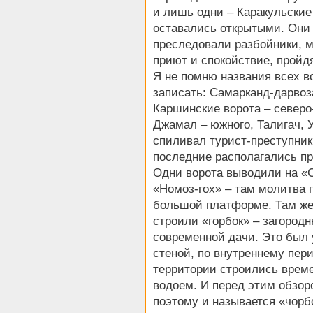
и лишь одни – Каракульские
оставались открытыми. Они 
преследовали разбойники, м
приют и спокойствие, пройдя
Я не помню названия всех во
записать: Самарканд-дарвоз
Каршинские ворота – северо
Джамал – южного, Талигач, 
спиливал турист-преступник
последние располагались пра
Одни ворота выводили на «С
«Номоз-гох» – там молитва 
большой платформе. Там же
строили «горбок» – загород
современной дачи. Это был 
стеной, по внутреннему пер
территории строились врем
водоем. И перед этим обзор
поэтому и называется «чорб