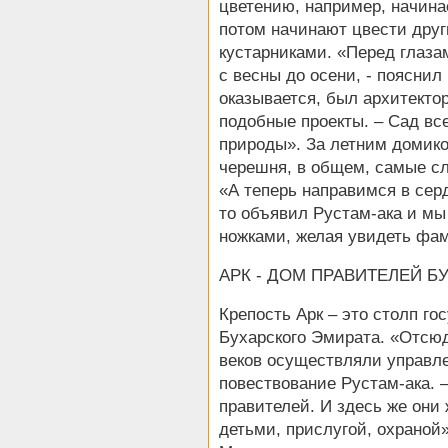
цветению, например, начина
потом начинают цвести друг
кустарниками. «Перед глаза
с весны до осени, - пояснил
оказывается, был архитекто
подобные проекты. – Сад все
природы». За летним домико
черешня, в общем, самые с
«А теперь направимся в серд
то объявил Рустам-ака и м
ножками, желая увидеть фа
АРК - ДОМ ПРАВИТЕЛЕЙ Б
Крепость Арк – это столп го
Бухарского Эмирата. «Отсюд
веков осуществляли управле
повествование Рустам-ака. 
правителей. И здесь же они
детьми, прислугой, охраной»