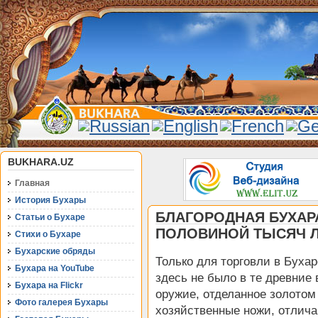
BUKHARA.UZ
Главная
История Бухары
БЛАГОРОДНАЯ БУХАРА
Статьи о Бухаре
ПОЛОВИНОЙ ТЫСЯЧ ЛЕ
Стихи о Бухаре
Бухарские обряды
Только для торговли в Бухар
Бухара на YouTube
здесь не было в те древние
Бухара на Flickr
оружие, отделанное золотом
Фото галерея Бухары
хозяйственные ножи, отлича