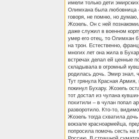
имели только дети эмирских 
Олимхана была любовница –
говоря, не помню, но думаю,
Жозель. Он с ней познакомил
даже служил в военном корпу
умер его отец, то Олимхан 
на трон. Естественно, франц
многих лет она жила в Бухар
встречах делал ей ценные п
складывала в огромный кувш
родилась дочь. Эмир знал, ч
Тут грянула Красная Армия,
покинул Бухару. Жозель оста
тот достал из чулана кувши
похитили – в чулан попал а
разворотило. Кто-то, видимо
Жозель тогда схватила дочь
вокзале красноармейца, пре
попросила помочь сесть на 
Россию. В страшной суматох