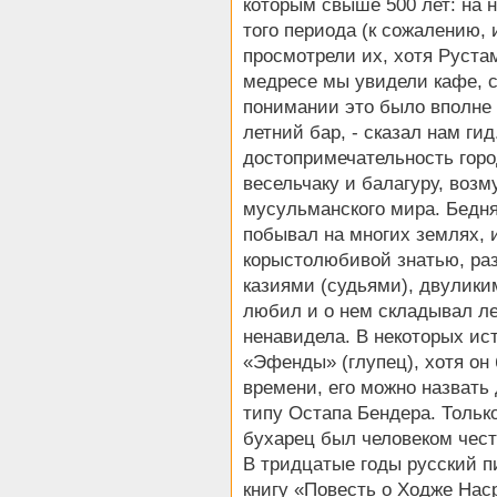
которым свыше 500 лет: на 
того периода (к сожалению, 
просмотрели их, хотя Руста
медресе мы увидели кафе, с
понимании это было вполне
летний бар, - сказал нам ги
достопримечательность горо
весельчаку и балагуру, возм
мусульманского мира. Бедня
побывал на многих землях, 
корыстолюбивой знатью, ра
казиями (судьями), двулики
любил и о нем складывал ле
ненавидела. В некоторых и
«Эфенды» (глупец), хотя он
времени, его можно назвать
типу Остапа Бендера. Только
бухарец был человеком чес
В тридцатые годы русский п
книгу «Повесть о Ходже Нас