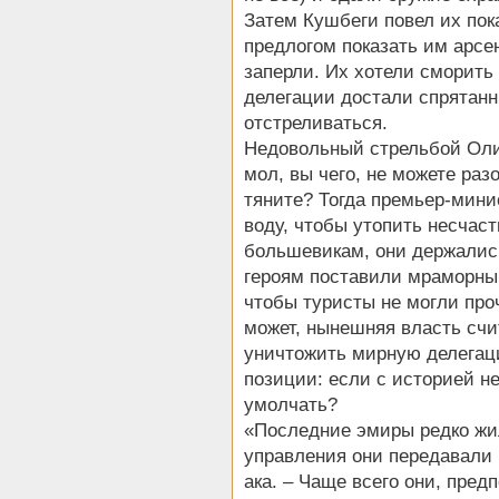
Затем Кушбеги повел их пок
предлогом показать им арсен
заперли. Их хотели сморить
делегации достали спрятан
отстреливаться.
Недовольный стрельбой Оли
мол, вы чего, не можете ра
тяните? Тогда премьер-мини
воду, чтобы утопить несчас
большевикам, они держались
героям поставили мраморный
чтобы туристы не могли пр
может, нынешняя власть счи
уничтожить мирную делегац
позиции: если с историей н
умолчать?
«Последние эмиры редко жил
управления они передавали 
ака. – Чаще всего они, пред