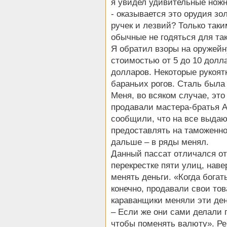
я увидел удивительные ножн
- оказывается это орудия зо
ручек и лезвий? Только так
обычные не годяться для так
Я обратил взоры на оружейн
стоимостью от 5 до 10 долла
долларов. Некоторые рукоят
бараньих рогов. Сталь была
Меня, во всяком случае, эт
продавали мастера-братья 
сообщили, что на все выдаю
предоставлять на таможенн
дальше – в ряды менял.
Данный пассат отличался от
перекрестке пяти улиц, нав
менять деньги. «Когда богат
конечно, продавали свои тов
караванщики меняли эти день
– Если же они сами делали 
чтобы поменять валюту». Ре