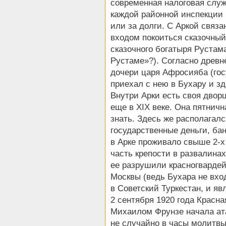
современная налоговая служ
каждой районной инспекции 
или за долги. С Аркой связан
входом покоиться сказочный
сказочного богатыря Рустам
Рустаме»?). Согласно древн
дочери царя Афросияба (гос
приехал с нею в Бухару и зд
Внутри Арки есть своя двор
еще в XIX веке. Она пятничн
знать. Здесь же располагалс
государственные деньги, б
в Арке проживало свыше 2-х
часть крепости в развалинах
ее разрушили красногвардей
Москвы (ведь Бухара не вхо
в Советский Туркестан, и я
2 сентября 1920 года Красн
Михаилом Фрунзе начала ат
не случайно в часы молитвы.