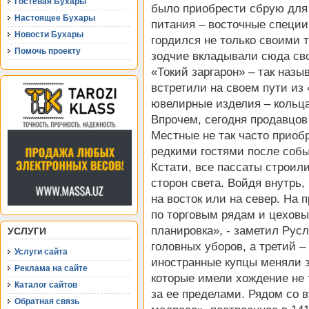
Гостевая Бухары
было приобрести сбрую для 
Настоящее Бухары
питания – восточные специи
Новости Бухары
гордился не только своими 
Помочь проекту
зодчие вкладывали сюда св
«Токий заргарон» – так наз
встретили на своем пути из
ювелирные изделия – кольца
Впрочем, сегодня продавцов
Местные не так часто приоб
редкими гостями после собы
Кстати, все пассаты строили
сторон света. Войдя внутрь,
на восток или на север. На 
по торговым рядам и цехов
планировка», - заметил Рус
УСЛУГИ
головных уборов, а третий –
Услуги сайта
иностранные купцы меняли з
Реклама на сайте
которые имели хождение не т
Каталог сайтов
за ее пределами. Рядом со
Обратная связь