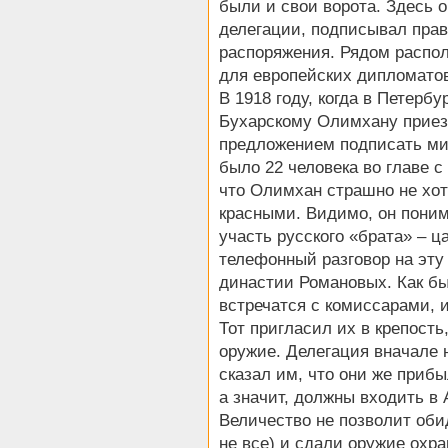
были и свои ворота. Здесь 
делегации, подписывал пра
распоряжения. Рядом распола
для европейских дипломатов
В 1918 году, когда в Петерб
Бухарскому Олимхану приезж
предложением подписать ми
было 22 человека во главе 
что Олимхан страшно не хо
красными. Видимо, он поним
участь русского «брата» – ц
телефонный разговор на эту
династии Романовых. Как бы
встречатся с комиссарами, 
Тот пригласил их в крепость
оружие. Делегация вначале н
сказал им, что они же приб
а значит, должны входить в 
Величество не позволит обид
не все) и сдали оружие охра