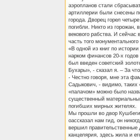
аэропланов стали сбрасыва
артиллерии были снесены п
города. Дворец горел четыре
погибли. Никто из горожан, 
векового рабства. И сейчас
часть того монументального 
«В одной из книг по истории
нарком финансов 20-х годов
был введен советский золот
Бухары», - сказал я. – За чт
- Честно говоря, мне эта фа
Садыкович, - видимо, таких 
«палачом» можно было назва
существенный материальный 
погибших мирных жителях.
Мы прошли во двор Кушбеги
оассказал нам гид, он нико
вершил правительственные д
канцелярия, здесь жила и ег