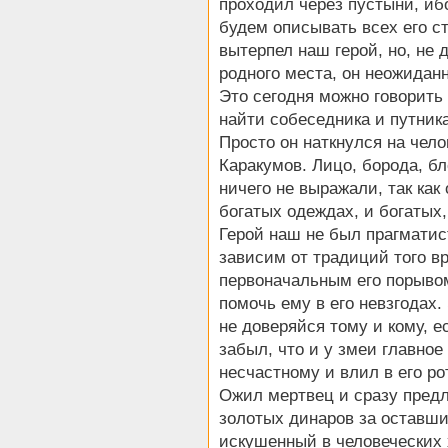
проходил через пустыни, ибо
будем описывать всех его ст
вытерпел наш герой, но, не 
родного места, он неожиданн
Это сегодня можно говорить 
найти собеседника и путник
Просто он наткнулся на чело
Каракумов. Лицо, борода, б
ничего не выражали, так как
богатых одеждах, и богатых
Герой наш не был прагматис
зависим от традиций того вр
первоначальным его порыво
помочь ему в его невзгодах.
не доверяйся тому и кому, е
забыл, что и у змеи главное 
несчастному и влил в его ро
Ожил мертвец и сразу пред
золотых динаров за оставши
искушенный в человеческих 