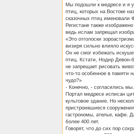
Мы подошли к медресе и я у
птиц, которых на Востоке н
сказочных птиц именовали Фе
Регистане также изображено 
ведь ислам запрещал изобр
«Это отголоски зороастризма
визиря сильно влияло искус
Он не смог избежать искуше
птиц. Кстати, Нодир Девон-
не запрещает рисовать живо
что-то особенное в памяти н
чудо?»
- Конечно, - согласились мы.
Портал медресе исписан цит
культовое здание. Но неско
пристроившиеся сооружения 
гастрономы, ателье, кафе. 
более 400 лет.
Говорят, что до сих пор сох