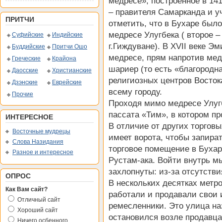
медресе», построенное в 141
– правителя Самарканда и у
ПРИТЧИ
отметить, что в Бухаре было
медресе Улугбека ( второе – 
Суфийские
Индийские
г.Гиждуване). В XVII веке Э
Буддийские
Притчи Ошо
медресе, прям напротив мед
Греческие
Крайона
шариер (то есть «благородна
Даосские
Христианские
религиозных центров Восток
Дзэнские
Еврейские
всему городу.
Прочие
Проходя мимо медресе Улугб
пассата «Тим», в котором п
ИНТЕРЕСНОЕ
В отличие от других торговы
Восточные мудрецы
имеет ворота, чтобы запират
Слова Назидания
торговое помещение в Бухаре
Разное и интересное
Рустам-ака. Войти внутрь мы
захлопнуты: из-за отсутстви
ОПРОС
В нескольких десятках метро
Как Вам сайт?
работали и продавали свои 
Отличный сайт
ремесленники. Это улица на
Хороший сайт
остановился возле продавц
Ничего осбенного