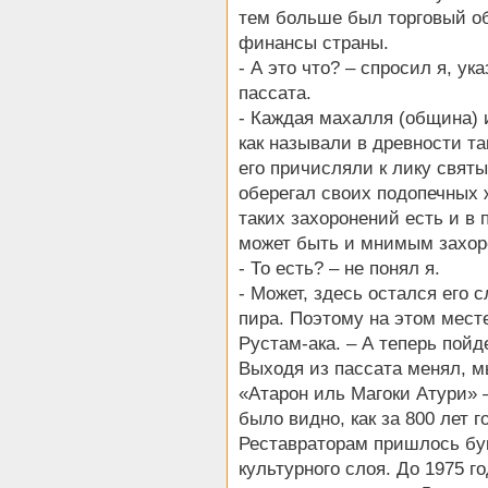
тем больше был торговый об
финансы страны.
- А это что? – спросил я, ук
пассата.
- Каждая махалля (община) и
как называли в древности та
его причисляли к лику святы
оберегал своих подопечных ж
таких захоронений есть и в 
может быть и мнимым захо
- То есть? – не понял я.
- Может, здесь остался его 
пира. Поэтому на этом месте
Рустам-ака. – А теперь пой
Выходя из пассата менял, 
«Атарон иль Магоки Атури» –
было видно, как за 800 лет 
Реставраторам пришлось бук
культурного слоя. До 1975 г