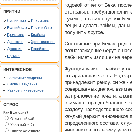
годовой отчет от Бека, посл
ПРИТЧИ
отстранял, требуя дополнит
суммы; в таких случаях Бек
Суфийские
Индийские
вещи и делать займы, дабы
Буддийские
Притчи Ошо
получить другое.
Греческие
Крайона
Даосские
Христианские
Состоящие при Беках, родст
Дзэнские
Еврейские
вознаграждение берут с нас
Прочие
дабы иметь излишек на черн
Функция казия − разбор угол
ИНТЕРЕСНОЕ
нотариальная часть. Надзор
Восточные мудрецы
принадлежит реису, он же - 
Слова Назидания
совершаемых делам, взимает
Разное и интересное
за приложение печати, а взн
взимают гораздо больше чем
ОПРОС
разделу наследственного со
Как Вам сайт?
каждый держит чиновников п
Отличный сайт
определенного состава, слу
Хороший сайт
чиновников по своему усмо
Ничего осбенного