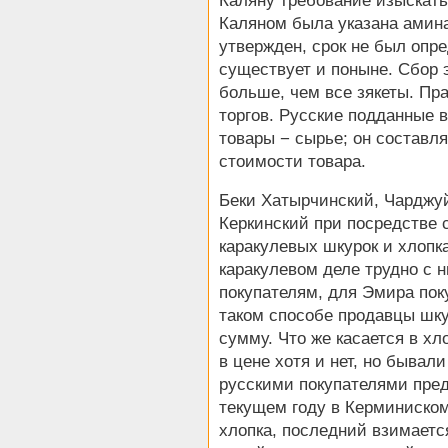
Каляну требование изыскать
Каляном была указана амина
утвержден, срок не был опр
существует и поныне. Сбор 
больше, чем все зякеты. Пр
торгов. Русские подданные в
товары − сырье; он составл
стоимости товара.
Беки Хатырчинский, Чарджу
Керкинский при посредстве 
каракулевых шкурок и хлопка
каракулевом деле трудно с 
покупателям, для Эмира пок
таком способе продавцы шку
сумму. Что же касается в х
в цене хотя и нет, но бывал
русскими покупателями пре
текущем году в Керминиском
хлопка, последний взимаетс