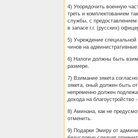
4) Упорядочить военную час
треть и комплектованием т
службы, с предоставлением 
в запасе г.г. (русских) офице
5) Учреждение специальной 
чинов на административные
6) Налоги должны быть взи
размере.
7) Взимание зякета согласно
зякета, оный должен быть о
непременно должен подлежа
дохода на благоустройство -
8) Аминана, как не предусм
отменить.
9) Подарки Эмиру от админ
безусловно следует отменит