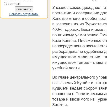
Отстой!!!
У казиев самое доходное - 
претензии и совершение док
Показать результаты
Ханстве много, в особеннос
выселения их из Туркестанск
400% годовых. Беки и амаля
по личному усмотрению Эмир
Кази Каляна. Письменное с
непосредственно посылается
разбора дела по судебным д
имуществом малолетних − в
имуществом; он же - глава 
учебной части.
Во главе центрального управл
называемый Кушбеги, которо
Кушбеги ведает сбором зяке
сношения с Политическим аг
товара и ввозимого из Турке
Зякетчи.