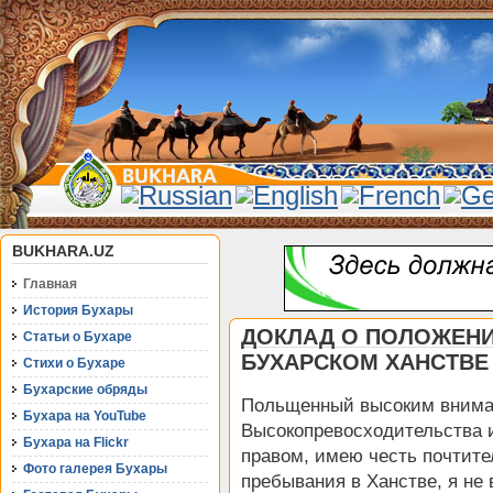
BUKHARA.UZ
Главная
История Бухары
ДОКЛАД О ПОЛОЖЕНИ
Статьи о Бухаре
БУХАРСКОМ ХАНСТВЕ 
Стихи о Бухаре
Бухарские обряды
Польщенный высоким внима
Бухара на YouTube
Высокопревосходительства 
Бухара на Flickr
правом, имею честь почтите
Фото галерея Бухары
пребывания в Ханстве, я не 