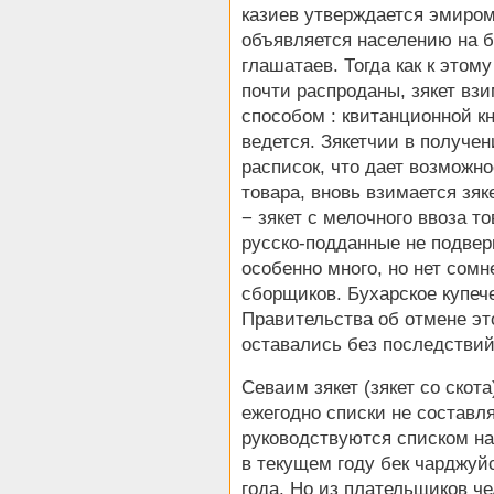
казиев утверждается эмиром
объявляется населению на б
глашатаев. Тогда как к это
почти распроданы, зякет вз
способом : квитанционной к
ведется. Зякетчии в получен
расписок, что дает возможн
товара, вновь взимается зяке
− зякет с мелочного ввоза т
русско-подданные не подвер
особенно много, но нет сомн
сборщиков. Бухарское купеч
Правительства об отмене эт
оставались без последствий
Севаим зякет (зякет со скота
ежегодно списки не составл
руководствуются списком на
в текущем году бек чарджуй
года. Но из плательщиков ч