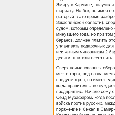
Эмиру в Кармине, получили у
шариату. Но бек, не имея во
(который в это время разбро
Закаспийской области), спо
судом, которым определено 
минувшего года, но при том у
баранов, должен платить это
уплачивать подарочных для 
и зякетным чиновникам 2 ба
десяти, платили всего пять 
Сверх поименованных сборов
место торга, под названием
предусмотрен, но имеет еди
когда правительство нуждает
предприятие. Начало сему 
Сеид Музафаром, когда посл
войска против русских, меж
поражение и бежал в Самарк