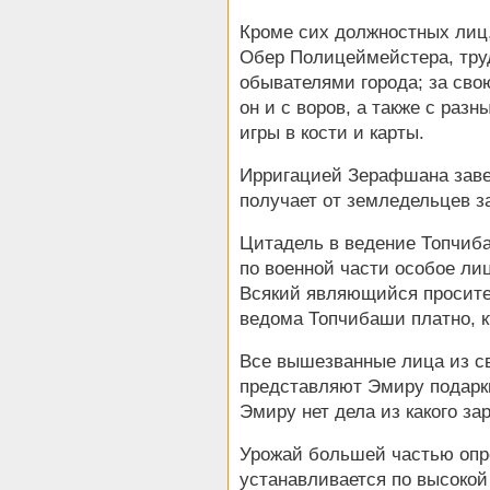
Кроме сих должностных лиц,
Обер Полицеймейстера, труд
обывателями города; за сво
он и с воров, а также с раз
игры в кости и карты.
Ирригацией Зерафшана заве
получает от земледельцев з
Цитадель в ведение Топчиба
по военной части особое лиц
Всякий являющийся просител
ведома Топчибаши платно, кт
Все вышезванные лица из сво
представляют Эмиру подарки
Эмиру нет дела из какого за
Урожай большей частью опре
устанавливается по высокой