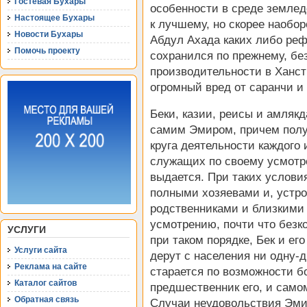
Гостевая Бухары
особенности в среде землед
Настоящее Бухары
к лучшему, но скорее наобор
Новости Бухары
Абдул Ахада каких либо реф
Помочь проекту
сохранился по прежнему, бе
производительности в Ханств
огромный вред от саранчи и
Беки, казии, реисы и амлякд
самим Эмиром, причем получ
круга деятельности каждого
служащих по своему усмотр
выдается. При таких услови
полными хозяевами и, устро
родственниками и близкими
усмотрению, почти что безк
УСЛУГИ
при таком порядке, Бек и ег
Услуги сайта
дерут с населения ни одну-
Реклама на сайте
старается по возможности б
Каталог сайтов
предшественник его, и самом
Обратная связь
Случаи неудовольствия Эми