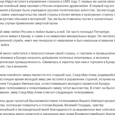
д-Абдул вступил в управление страною в 1885 году. С первых же шагов своег
ия покойный эмир проявил к России искреннее дружелюбие. В первый год его
вания в Бухаре было учреждено русское политическое агентство. Затем позд
 самое законодательство своей страны в более мягкую и культурную сторону 
м русских обычаев и воззрений. Так, им были отменены пытки и значительно
ны случаи применения смертной казни.
й эмир любил Россию и любил бывать в ней. Он часто посещал Петербург,
атно живал в Крыму, а также и на кавказских минеральных водах. Он числилс
 военной службе, имел чин генерала-от-кавалерии и был наказным атаманом 
 войск.
й много заботился о благосостоянии своей страны, о торговле и промышленн
 впервые в Бухаре началось добывание полезных ископаемых, и возникла
ргическая промышленность. Оживилась и окрепла при нем и торговля в Бухаре
яя, так и внешняя.
ком покойного эмира является его старший сын, Сеид-Мир-Алим, родившийся
настоящее время молодой эмир уже вступил в управление страной, получив на
ение Государя Императора, осчастливившаго молодого правителя Бухары
вою телеграммою и пожаловавшаго эмиру титул высочества. В ответ на Выс
имания, эмир Сеид-Мир-Алим ответил следующею телеграммою:
бины души тронутый Высокомилостивою телеграммою Вашего Императорскаг
тва, поспешаю повергнуть к стопам Вашим, Великий Государь, чувства
аннейшей и беспредельной моей благодарности за выраженное мне соболез
аю кончины моего родителя и оказанные мне знаки Всемилостивейшаго благо