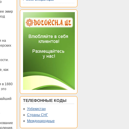
о
нее эмир
под
я на
терских
ости.
, как
 в 1880
 это
очайший
ТЕЛЕФОННЫЕ КОДЫ
Узбекистан
о
Страны СНГ
Международные
нование
воления.