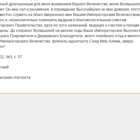
ный драгоценным для меня вниманием Вашего Величества, молю Всевышняг
ет Он мне сил и разумения, в оправдание Высочайшаго ко мне доверия, пост
вестно служить на благо ввереннаго мне Вашим Императорским Величеством
аго и, неукоснительно повинуясь мудрым и благожелательным советам
орскаго Правительства, идти по пути начинаний, ведущих к счастию и процв
дины. Да сохранит Всевышний на многие годы Ваше Императорское Высочест
йшаго Покровителя и Державнаго Благодетеля, моего покойнаго отца и милос
Императорскаго Величества, флигель-адъютанта Сеид-Мир-Алима, эмира
го".
11, №3, с. 57
сский
писание портрета