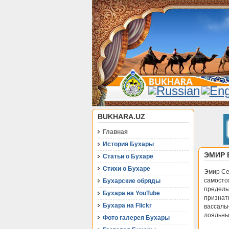
BUKHARA.UZ
Главная
История Бухары
ЭМИР 
Статьи о Бухаре
Стихи о Бухаре
Эмир Се
самостоя
Бухарские обряды
пределы 
Бухара на YouTube
признат
Бухара на Flickr
вассальн
лояльных
Фото галерея Бухары