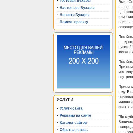
Гостевая Бухары
Эмир Сеи
правлен
Настоящее Бухары
царство
Новости Бухары
изменил
Помочь проекту
влияние
сокраще
Покойны
неоднокр
русской
казачьих
Покойны
При нем
металлу
внутренн
Приемни
году. В 
соизвол
УСЛУГИ
милости
знак вн
Услуги сайта
Реклама на сайте
"До глу
Величес
Каталог сайтов
всепред
Обратная связь
по случ