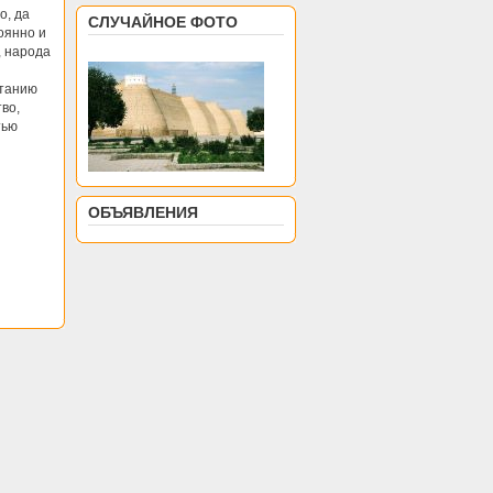
о, да
СЛУЧАЙНОЕ ФОТО
оянно и
, народа
етанию
во,
тью
ОБЪЯВЛЕНИЯ