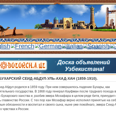
Главная
Погода в Бухаре
Объя
БУХАРСКИЙ СЕИД-АБДУЛ-УЛЬ-АХАД-ХАН (1859-1910).
ид-Абдул родился в 1859 году. При нем совершилось падение Бухары, как
тельнаго государства. В 1868 году генерал Кауфман после труднаго похода в
Бухарскаго ханства и, разбив эмира Мозафара в целом ряде битв, принудил 
ь главенство России. С тех пор хан Мозафар верно исполнял принятые на се
ыя обязанности и воспитал и своего сына, ныне уже покойнаго, эмира Сеид-
 чувствах к России.