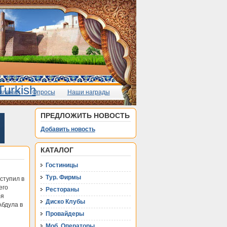
вления
Опросы
Наши награды
ПРЕДЛОЖИТЬ НОВОСТЬ
Добавить новость
КАТАЛОГ
Гостиницы
Тур. Фирмы
ступил в
его
Рестораны
бя
Диско Клубы
Абдула в
Провайдеры
Моб. Операторы