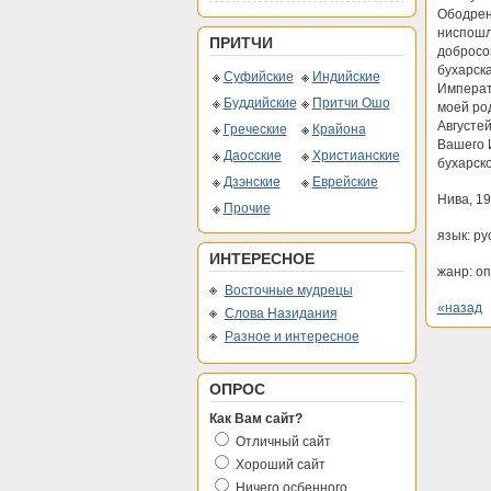
Ободрен
ниспошл
ПРИТЧИ
добросо
бухарск
Суфийские
Индийские
Императ
Буддийские
Притчи Ошо
моей ро
Августе
Греческие
Крайона
Вашего 
Даосские
Христианские
бухарско
Дзэнские
Еврейские
Нива, 19
Прочие
язык: ру
ИНТЕРЕСНОЕ
жанр: о
Восточные мудрецы
«назад
Слова Назидания
Разное и интересное
ОПРОС
Как Вам сайт?
Отличный сайт
Хороший сайт
Ничего осбенного