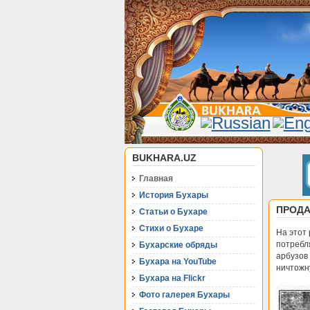
BUKHARA.UZ
Главная
История Бухары
ПРОДА
Статьи о Бухаре
Стихи о Бухаре
На этот
потребл
Бухарские обряды
арбузов
Бухара на YouTube
ничтожн
Бухара на Flickr
Фото галерея Бухары