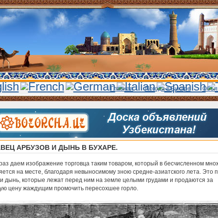
Главная
Погода в Бухаре
Объя
ВЕЦ АРБУЗОВ И ДЫНЬ В БУХАРЕ.
 раз даем изображение торговца таким товаром, который в бесчисленном мно
яется на месте, благодаря невыносимому зною средне-азиатского лета. Это 
 и дынь, которые лежат перед ним на земле целыми грудами и продаются за
ую цену жаждущим промочить пересохшее горло.