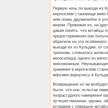
Первую ночь по выезде из К
киргизском становище вмест
ним очень дружелюбно и уг
жиром. Провожая их, на дру
давая понять, что китайцы о
предостережения они получа
обратили на это особенного
выезде их из Кульджи, от с
тропинке, сломалось колесик
велосипеда) одного из вело
невозможным.
Неунывающие 
хранение в киргизском стан
верхами вернулись в Кульдж
Возвращение их не возбудил
были, что они, испытав перв
безрассудного намерения пр
путешественники, однако, о
исправив с помощью китайско