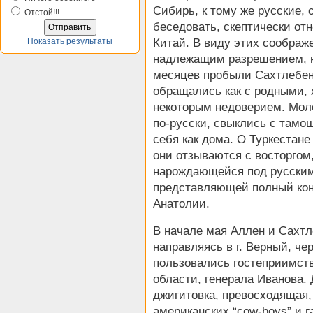
Сибирь, к тому же русские,
Отстой!!!
беседовать,
скептически от
Показать результаты
Китай. В виду этих соображ
надлежащим разрешением, к
месяцев пробыли Сахтлебен
обращались как с родными, 
некоторым недоверием. Мол
по-русски, свыклись с там
себя как дома. О Туркестан
они отзываются с восторгом,
нарождающейся под русски
представляющей полный кон
Анатолии.
В начале мая Аллен и Сахтл
направляясь в г. Верный, че
пользовались гостеприимст
области, генерала Иванова.
джигитовка, превосходящая,
американских “cow-boys” и г