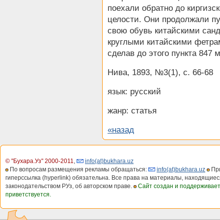
поехали обратно до киргизс
целости. Они продолжали пу
свою обувь китайскими сан
круглыми китайскими фетрам
сделав до этого пункта 847 м
Нива, 1893, №3(1), с. 66-68
язык: русский
жанр: статья
«назад
© "Бухара.Уз" 2000-2011
,
info(at)bukhara.uz
По вопросам размещения рекламы обращаться:
info(at)bukhara.uz
При
гиперссылка (hyperlink) обязательна. Все права на материалы, находящиес
законодательством РУз, об авторском праве.
Сайт создан и поддерживае
приветствуется.