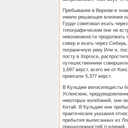
Пребывание в Верном и зна
имело решающее влияние н
Гурде советовал ехать через
топографическом они не вст
невозможности продолжать п
север и ехать через Сибирь
пограничную реку Или и, по
посту в Хоргосе, распрости
путешественники совершили 
1,697 верст, всего же от Ко
проехали 5,377 верст.
В Кульдже велосипедисты б
Успенским, предуведомленны
некоторых колебаний, они о
Китай. В Кульдже они пробы
практические указания отно
прибытия выписанных из Ло
принадлежностей (сидений, 