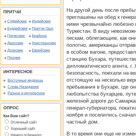
На другой день после приб
ПРИТЧИ
приглашены на обед к генер
Суфийские
Индийские
ними
чрезвычайно любезно 
Буддийские
Притчи Ошо
Туркестан. В виду невозмож
Греческие
Крайона
пескам, облегающим, как он
Даосские
Христианские
полотно, американцы отправ
Дзэнские
Еврейские
в особом вагоне, предостав
Прочие
станцию Бухара, путешестве
дипломатического агента, г.
ИНТЕРЕСНОЕ
безопасность, поехали на в
отстоящую на несколько вер
Восточные мудрецы
пребывания в Бухаре, где о
Слова Назидания
Разное и интересное
любопытства бухарцев, пут
железной дороге до Самаркан
генерал-губернатора, покати
ОПРОС
ноября и поселились сначал
Как Вам сайт?
частный дом.
Отличный сайт
Хороший сайт
В то время они еще не изме
Ничего осбенного