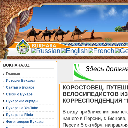
BUKHARA.UZ
Главная
История Бухары
КОРОСТОВЕЦ. ПУТЕШ
Статьи о Бухаре
ВЕЛОСИПЕДИСТОВ ИЗ
Стихи о Бухаре
КОРРЕСПОНДЕНЦИЯ “Н
Бухарские обряды
Бухара на YouTube
В виду приближения зимнего
Бухара на Flickr
нашего в Персии, г. Бюцова
Фото галерея Бухары
Персии 5 октября, направля