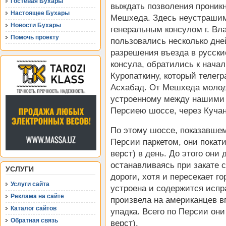
Гостевая Бухары
выждать позволения проникн
Настоящее Бухары
Мешхеда. Здесь неустраши
Новости Бухары
генеральным консулом г. Вл
Помочь проекту
пользовались несколько дне
разрешения въезда в русски
консула, обратились к начал
Куропаткину, который телег
Асхабад. От Мешхеда молод
устроенному между нашими 
Персиею шоссе, через Кучан
По этому шоссе, показавше
Персии паркетом, они покати
верст) в день. До этого они 
останавливаясь при закате 
УСЛУГИ
дороги, хотя и пересекает го
Услуги сайта
устроена и содержится испр
Реклама на сайте
произвела на американцев в
Каталог сайтов
упадка. Всего по Персии они
Обратная связь
верст).