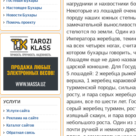
Гостевая Бухары
нагрудники и нахвостники б
Настоящее Бухары
Некоторые из лошадей очен
Новости Бухары
породу наших южных степны
Помочь проекту
замечательной выносливость
стелются по земли. Один из
Императора жеребцов, теки
на всех четырех ногах, счи
котором бухарцы говорить, чт
Лошадям еще не дано назван
царской конюшне. Для Госу
5 лошадей: 2 жеребца рыжей
вершка, 1 жеребец караково
туркменской породы, сильна
росту, и пара серых жеребцо
аршин, все по шести лет. Г
УСЛУГИ
серый жеребец туркмен, рос
Услуги сайта
изящный скакун, и пара вор
Реклама на сайте
небольшого роста. Один из 
Каталог сайтов
почти ручной и немного дрес
Обратная связь