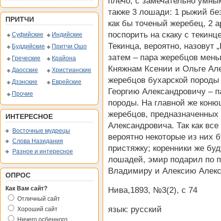
плечо, с замечательно умны
также 3 лошади: 1 рыжий без
ПРИТЧИ
как бы точеный жеребец, 2 
поспорить на скаку с текин
Суфийские
Индийские
Текинца, вероятно, назовут „
Буддийские
Притчи Ошо
затем – пара жеребцов мень
Греческие
Крайона
Княжнам Ксении и Ольге Але
Даосские
Христианские
жеребцов бухарской породы 
Дзэнские
Еврейские
Георгию Александровичу – 
Прочие
породы. На главной же коню
жеребцов, предназначенных
ИНТЕРЕСНОЕ
Александровича. Так как вс
Восточные мудрецы
вероятно некоторые из них б
Слова Назидания
пристяжку; коренники же бу
Разное и интересное
лошадей, эмир подарил по 
Владимиру и Алексию Алекс
ОПРОС
Как Вам сайт?
Нива,1893, №3(2), с 74
Отличный сайт
язык: русский
Хороший сайт
Ничего осбенного