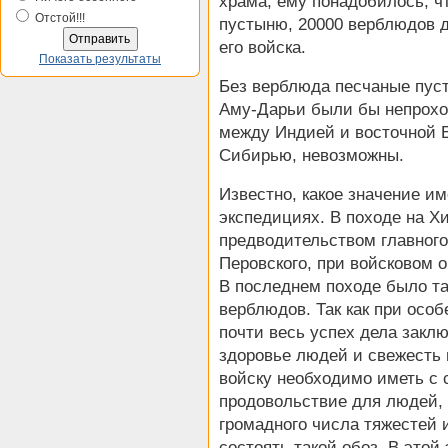
храма, ему понадобилось, 
Отстой!!!
пустыню, 20000 верблюдов 
его войска.
Показать результаты
Без верблюда песчаные пуст
Аму-Дарьи были бы непрохо
между Индией и восточной Е
Сибирью, невозможны.
Известно, какое значение и
экспедициях. В походе на Хи
предводительством главного
Перовского, при войсковом 
В последнем походе было та
верблюдов. Так как при осо
почти весь успех дела заклю
здоровье людей и свежесть 
войску необходимо иметь с 
продовольствие для людей, ф
громадного числа тяжестей 
состоять такой обоз. В этой