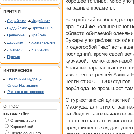
хорошее топливо, мясо упот
на разные предметы.
ПРИТЧИ
Бактрийский верблюд распр
Суфийские
Индийские
арабский же больше на юг ц
Буддийские
Притчи Ошо
области обитаемой оленями,
Греческие
Крайона
Бухары употребляются обе п
Даосские
Христианские
и одногорбой “нар” есть еще
Дзэнские
Еврейские
последний, кроме своей вел
Прочие
курчавой, темно-коричневой 
больших караванных путешес
ИНТЕРЕСНОЕ
известен в средней Азии и Е
Восточные мудрецы
нести от 800 – 1200 фунтов,
Слова Назидания
верблюда не превышает там
Разное и интересное
С туркестанской династией 
ОПРОС
Махмуда, для этих стран на
на Инде и Ганге начало воз
Как Вам сайт?
стало возрастать и число ве
Отличный сайт
Хороший сайт
предпринял поход для унич
Ничего осбенного