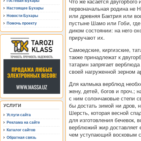
Гостевая Бухары
Что же касается двугорбого и
Настоящее Бухары
первоначальная родина не Не
или древняя Бактрия или во
Новости Бухары
пустыне Шамо или Гоби, где 
Помочь проекту
диком состоянии: на него о
приручают их.
Самоедские, киргизские, та
также принадлежат к двугор
татарин запрягает верблюда
своей нагруженной зерном а
Для калмыка верблюд необхо
жену, детей, богов и проч.;
с ним солончаковые степи с
УСЛУГИ
бы достать зимой ни дров, 
Шерсть, которая весной спа
Услуги сайта
для изготовления бечевок, в
Реклама на сайте
верблюжий жир доставляет 
Каталог сайтов
чем уступающий восковым св
Обратная связь