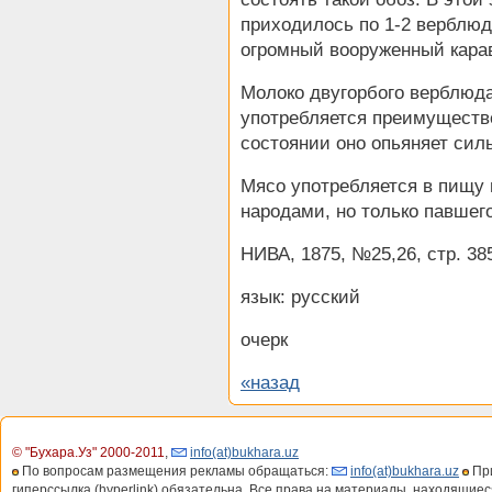
приходилось по 1-2 верблюд
огромный вооруженный кара
Молоко двугорбого верблюда
употребляется преимуществ
состоянии оно опьяняет сил
Мясо употребляется в пищу
народами, но только павшег
НИВА, 1875, №25,26, стр. 385
язык: русский
очерк
«назад
© "Бухара.Уз" 2000-2011
,
info(at)bukhara.uz
По вопросам размещения рекламы обращаться:
info(at)bukhara.uz
При
гиперссылка (hyperlink) обязательна. Все права на материалы, находящиес