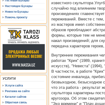
Гостевая Бухары
известного скульптора Улугб
Настоящее Бухары
случайно под влиянием твор
Новости Бухары
произведениях главенствует 
Помочь проекту
переживаний. Вместе с тем,
из мастеров имел собственн
образов преобладают абстра
формы, которые тем не мен
накал произведений; для ск
передача характеров героев,
Внутренние переживания че
работах "Крик" (1989, храни
искусств), "Невеста" (1994),
В частности, в работе "Крик
состояние инвалида, прибега
УСЛУГИ
безвыходное, безысходное с
Услуги сайта
что эта работа - результат
Реклама на сайте
скульптора характерны пост
Каталог сайтов
кругозора. Об этом свидетел
Обратная связь
"Эхо времени" и "Плач души"