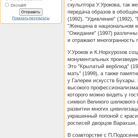
скульптора У.Урокова, так же
Отстой!!!
передача образов в обобщен
Показать результаты
(1992), "Удивление" (1992), 
"Женщина в национальном ко
"Ожидание" (1997) различн
и отражают многогранность 
У.Уроков и К.Норхурозов соз
монументальных произведен
Это "Крылатый верблюд" (198
мать" (1999), а также памят
у Галереи искусств Бухары. 
высокого профессионализма
которого можно видеть у гос
символ Великого шелкового 
развитии многих цивилизаци
украшенный попоной с крас
росписей дворцов Варахши, 
В соавторстве с П.Подосин