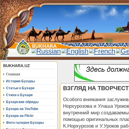
BUKHARA.UZ
Главная
История Бухары
ВЗГЛЯД НА ТВОРЧЕС
Статьи о Бухаре
Стихи о Бухаре
Особого внимания заслужив
Бухарские обряды
Норхурозова и Улаша Уроков
Бухара на YouTube
внутренний мир создаваемых
Бухара на Flickr
помощью оригинальных пласт
Фото галерея Бухары
К.Норхурозов и У.Уроков ра