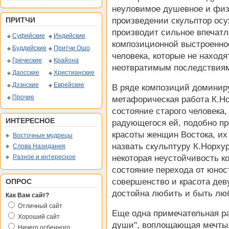
неуловимое душевное и физи
ПРИТЧИ
произведении скульптор осу
производит сильное впечатл
Суфийские
Индийские
композиционной выстроенно
Буддийские
Притчи Ошо
человека, которые не находя
Греческие
Крайона
неотвратимым последствиям,
Даосские
Христианские
Дзэнские
Еврейские
В ряде композиций доминиру
Прочие
метафорическая работа К.Н
состояние старого человека
ИНТЕРЕСНОЕ
радующегося ей, подобно п
красоты женщин Востока, их
Восточные мудрецы
назвать скульптуру К.Норхур
Слова Назидания
Разное и интересное
некоторая неустойчивость к
состояние перехода от юнос
совершенство и красота деву
ОПРОС
достойна любить и быть лю
Как Вам сайт?
Отличный сайт
Еще одна примечательная раб
Хороший сайт
души", воплощающая мечты,
Ничего осбенного